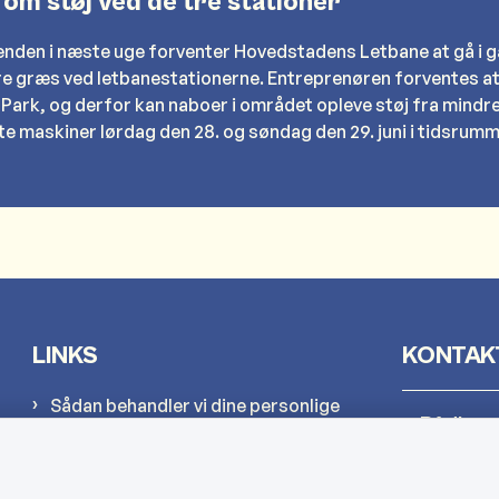
 om støj ved de tre stationer
nden i næste uge forventer Hovedstadens Letbane at gå i 
re græs ved letbanestationerne. Entreprenøren forventes at
 Park, og derfor kan naboer i området opleve støj fra mindr
e maskiner lørdag den 28. og søndag den 29. juni i tidsrumme
LINKS
KONTAK
Sådan behandler vi dine personlige
Rådhus
oplysninger
Cookies
Kultur-