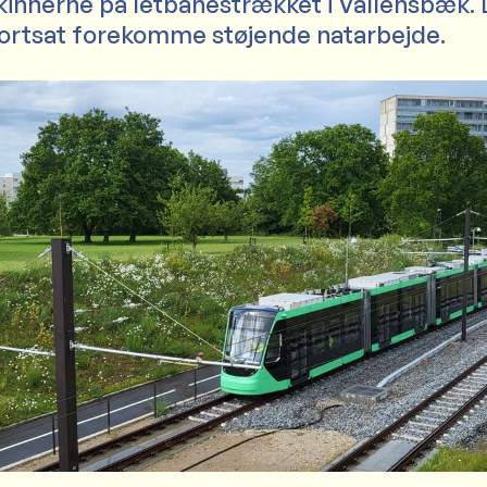
skinnerne på letbanestrækket i Vallensbæk.
fortsat forekomme støjende natarbejde.