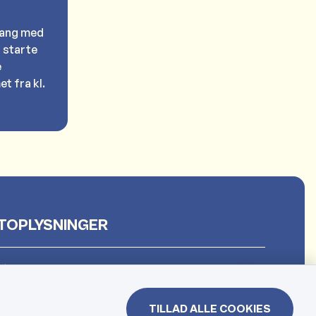
gang med
 starte
e
t fra kl.
TOPLYSNINGER
et
TILLAD ALLE COOKIES
 & Borgerhuset