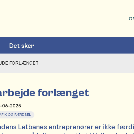
O
Det sker
EJDE FORLÆNGET
arbejde forlænget
9-06-2025
AFIK OG FÆRDSEL
dens Letbanes entreprenører er ikke fær