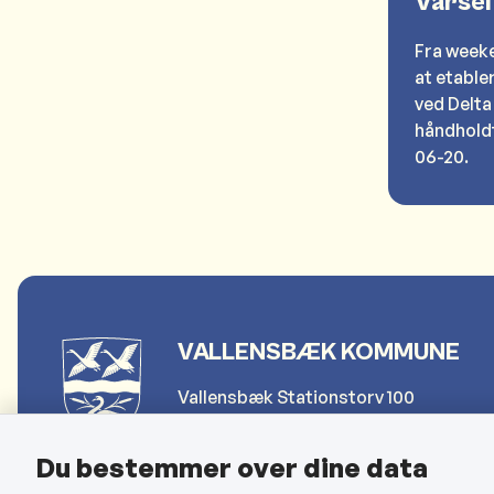
Varsel
Fra weeke
at etable
ved Delta
håndholdt
06-20.
VALLENSBÆK KOMMUNE
Vallensbæk Stationstorv 100
2665 Vallensbæk Strand
Du bestemmer over dine data
Telefon: 4797 4000