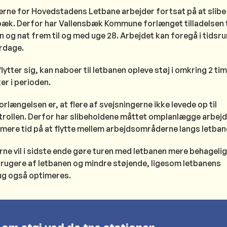
rne for Hovedstadens Letbane arbejder fortsat på at slibe
sbæk. Derfor har Vallensbæk Kommune forlænget tilladelsen t
n og nat frem til og med uge 28. Arbejdet kan foregå i tidsr
rdage.
lytter sig, kan naboer til letbanen opleve støj i omkring 2 time
ter i perioden.
orlængelsen er, at flere af svejsningerne ikke levede op til
trollen. Derfor har slibeholdene måttet omplanlægge arbejd
 mere tid på at flytte mellem arbejdsområderne langs letba
rne vil i sidste ende gøre turen med letbanen mere behagelig
ugere af letbanen og mindre støjende, ligesom letbanens
ug også optimeres.