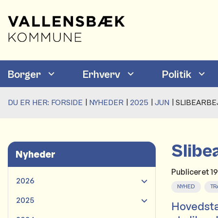
Borger
Erhverv
Politik
DU ER HER:
FORSIDE
NYHEDER
2025
JUN
SLIBEARB
Slibe
Nyheder
Publiceret
1
2026
NYHED
TR
2025
Hovedsta