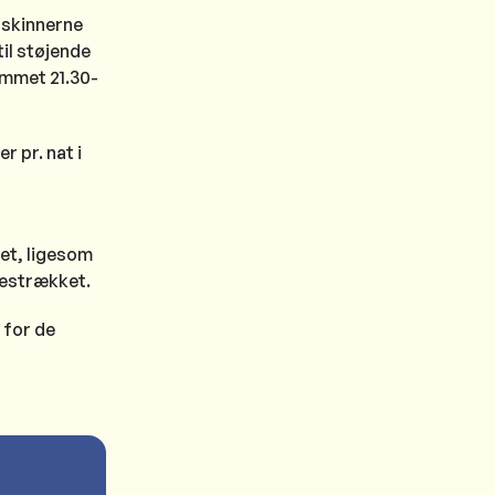
 skinnerne
il støjende
ummet 21.30-
r pr. nat i
et, ligesom
nestrækket.
 for de