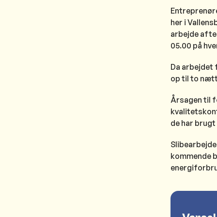
Entreprenøre
her i Vallen
arbejde afte
05.00 på hve
Da arbejdet f
op til to næt
Årsagen til f
kvalitetskon
de har brugt
Slibearbejde
kommende br
energiforbr