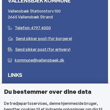
VALLENSBÆK KOMMUNE
Vallensbæk Stationstorv 100
2665 Vallensbæk Strand
Telefon: 4797 4000
Send sikker post (for borgere)
Send sikker post (for erhverv)
kommune@vallensbaek.dk
LINKS
Sådan behandler vi dine personlige oplysninger
Du bestemmer over dine data
Cookies
Find EAN-numre
De tredjepartsservices, denne hjemmeside bruger,
benytter cookies til at indsamle oplysninger om dig til
CVR og bankoplysninger