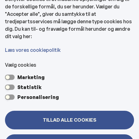
de forskellige formål, du ser herunder. Vælger du
Tilgængelighedserklæring
"Accepter alle", giver du samtykke til at
tredjepartsservices må lægge denne type cookies hos
KONTAKTOPLYSNINGER
dig. Du kan til- og fravælge formål herunder og ændre
dit valg her:
Rådhuset
Læs vores cookiepolitik
Vælg cookies
Kultur- & Borgerhuset
Marketing
Hjemmeplejen og hjemmesygeplejen
Statistik
Personalisering
Veje, vejbelysning, kloakker mm
TILLAD ALLE COOKIES
Bygninger