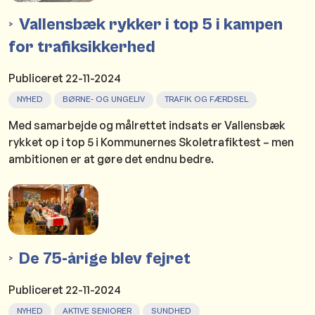
Vallensbæk rykker i top 5 i kampen
for trafiksikkerhed
Publiceret
22-11-2024
NYHED
BØRNE- OG UNGELIV
TRAFIK OG FÆRDSEL
Med samarbejde og målrettet indsats er Vallensbæk
rykket op i top 5 i Kommunernes Skoletrafiktest – men
ambitionen er at gøre det endnu bedre.
De 75-årige blev fejret
Publiceret
22-11-2024
NYHED
AKTIVE SENIORER
SUNDHED