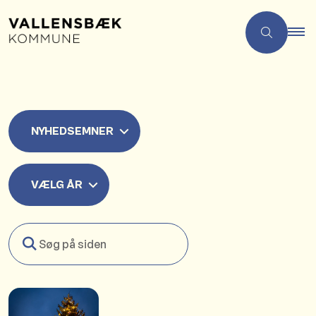
NYHEDSEMNER
VÆLG ÅR
Søg
på
siden