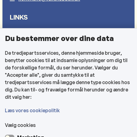
LINKS
Sådan behandler vi dine personlige oplysninger
Du bestemmer over dine data
Cookies
Find EAN-numre
De tredjepartsservices, denne hjemmeside bruger,
benytter cookies til at indsamle oplysninger om dig til
CVR og bankoplysninger
de forskellige formål, du ser herunder. Vælger du
Tilgængelighedserklæring
"Accepter alle", giver du samtykke til at
tredjepartsservices må lægge denne type cookies hos
KONTAKTOPLYSNINGER
dig. Du kan til- og fravælge formål herunder og ændre
dit valg her:
Rådhuset
Læs vores cookiepolitik
Vælg cookies
Kultur- & Borgerhuset