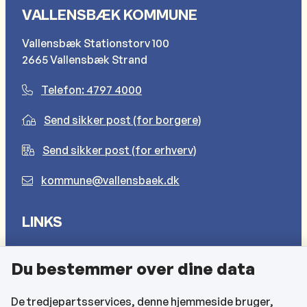
VALLENSBÆK KOMMUNE
Vallensbæk Stationstorv 100
2665 Vallensbæk Strand
Telefon: 4797 4000
Send sikker post (for borgere)
Send sikker post (for erhverv)
kommune@vallensbaek.dk
LINKS
Sådan behandler vi dine personlige oplysninger
Du bestemmer over dine data
Cookies
Find EAN-numre
De tredjepartsservices, denne hjemmeside bruger,