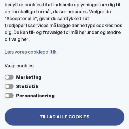
benytter cookies til at indsamle oplysninger om dig til
CVR og bankoplysninger
de forskellige formål, du ser herunder. Vælger du
Tilgængelighedserklæring
"Accepter alle", giver du samtykke til at
tredjepartsservices må lægge denne type cookies hos
KONTAKTOPLYSNINGER
dig. Du kan til- og fravælge formål herunder og ændre
dit valg her:
Rådhuset
Læs vores cookiepolitik
Vælg cookies
Kultur- & Borgerhuset
Marketing
Hjemmeplejen og hjemmesygeplejen
Statistik
Personalisering
Veje, vejbelysning, kloakker mm
TILLAD ALLE COOKIES
Bygninger