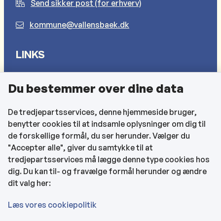
Send sikker post (for erhverv)
kommune@vallensbaek.dk
LINKS
Sådan behandler vi dine personlige oplysninger
Du bestemmer over dine data
Cookies
Find EAN-numre
De tredjepartsservices, denne hjemmeside bruger,
benytter cookies til at indsamle oplysninger om dig til
CVR og bankoplysninger
de forskellige formål, du ser herunder. Vælger du
Tilgængelighedserklæring
"Accepter alle", giver du samtykke til at
tredjepartsservices må lægge denne type cookies hos
KONTAKTOPLYSNINGER
dig. Du kan til- og fravælge formål herunder og ændre
dit valg her:
Rådhuset
Læs vores cookiepolitik