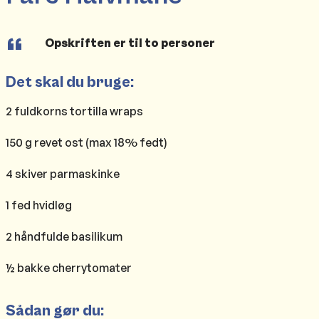
Opskriften er til to personer
Det skal du bruge:
2 fuldkorns tortilla wraps
150 g revet ost (max 18% fedt)
4 skiver parmaskinke
1 fed hvidløg
2 håndfulde basilikum
½ bakke cherrytomater
Sådan gør du: