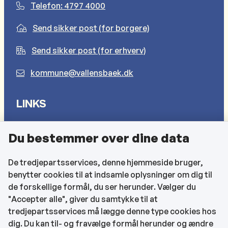
Telefon: 4797 4000
Send sikker post (for borgere)
Send sikker post (for erhverv)
kommune@vallensbaek.dk
LINKS
Sådan behandler vi dine personlige oplysninger
Du bestemmer over dine data
Cookies
Find EAN-numre
De tredjepartsservices, denne hjemmeside bruger,
benytter cookies til at indsamle oplysninger om dig til
CVR og bankoplysninger
de forskellige formål, du ser herunder. Vælger du
Tilgængelighedserklæring
"Accepter alle", giver du samtykke til at
tredjepartsservices må lægge denne type cookies hos
KONTAKTOPLYSNINGER
dig. Du kan til- og fravælge formål herunder og ændre