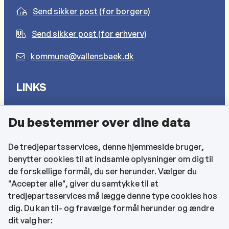
Send sikker post (for borgere)
Send sikker post (for erhverv)
kommune@vallensbaek.dk
LINKS
Sådan behandler vi dine personlige oplysninger
Du bestemmer over dine data
Cookies
Find EAN-numre
De tredjepartsservices, denne hjemmeside bruger,
benytter cookies til at indsamle oplysninger om dig til
CVR og bankoplysninger
de forskellige formål, du ser herunder. Vælger du
Tilgængelighedserklæring
"Accepter alle", giver du samtykke til at
tredjepartsservices må lægge denne type cookies hos
KONTAKTOPLYSNINGER
dig. Du kan til- og fravælge formål herunder og ændre
dit valg her: