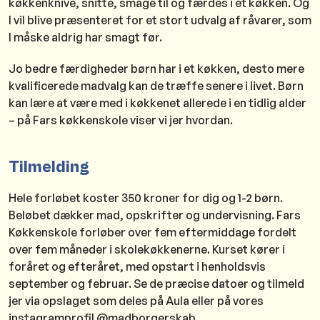
køkkenknive, snitte, smage til og færdes i et køkken. Og
I vil blive præsenteret for et stort udvalg af råvarer, som
I måske aldrig har smagt før.
Jo bedre færdigheder børn har i et køkken, desto mere
kvalificerede madvalg kan de træffe senere i livet. Børn
kan lære at være med i køkkenet allerede i en tidlig alder
– på Fars køkkenskole viser vi jer hvordan.
Tilmelding
Hele forløbet koster 350 kroner for dig og 1-2 børn.
Beløbet dækker mad, opskrifter og undervisning. Fars
Køkkenskole forløber over fem eftermiddage fordelt
over fem måneder i skolekøkkenerne. Kurset kører i
foråret og efteråret, med opstart i henholdsvis
september og februar. Se de præcise datoer og tilmeld
jer via opslaget som deles på Aula eller på vores
instagramprofil @madborgerskab.