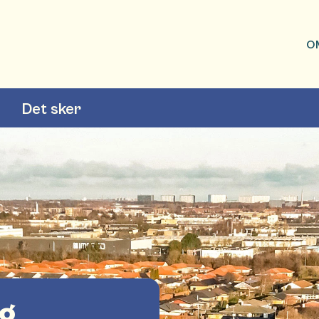
O
Det sker
og