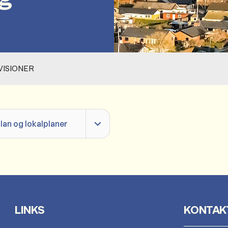
VISIONER
an og lokalplaner
LINKS
KONTAK