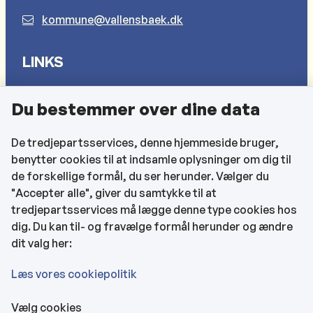
kommune@vallensbaek.dk
LINKS
Sådan behandler vi dine personlige oplysninger
Du bestemmer over dine data
Cookies
Find EAN-numre
De tredjepartsservices, denne hjemmeside bruger,
benytter cookies til at indsamle oplysninger om dig til
CVR og bankoplysninger
de forskellige formål, du ser herunder. Vælger du
Tilgængelighedserklæring
"Accepter alle", giver du samtykke til at
tredjepartsservices må lægge denne type cookies hos
KONTAKTOPLYSNINGER
dig. Du kan til- og fravælge formål herunder og ændre
dit valg her:
Rådhuset
Læs vores cookiepolitik
Vælg cookies
Kultur- & Borgerhuset