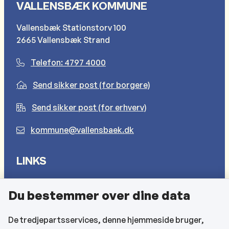
VALLENSBÆK KOMMUNE
Vallensbæk Stationstorv 100
2665 Vallensbæk Strand
Telefon: 4797 4000
Send sikker post (for borgere)
Send sikker post (for erhverv)
kommune@vallensbaek.dk
LINKS
Sådan behandler vi dine personlige oplysninger
Du bestemmer over dine data
Cookies
Find EAN-numre
De tredjepartsservices, denne hjemmeside bruger,