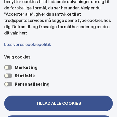
benytter cookies til at indsamle oplysninger om dig til
CVR og bankoplysninger
de forskellige formål, du ser herunder. Vælger du
Tilgængelighedserklæring
"Accepter alle", giver du samtykke til at
tredjepartsservices må lægge denne type cookies hos
KONTAKTOPLYSNINGER
dig. Du kan til- og fravælge formål herunder og ændre
dit valg her:
Rådhuset
Læs vores cookiepolitik
Vælg cookies
Kultur- & Borgerhuset
Marketing
Hjemmeplejen og hjemmesygeplejen
Statistik
Personalisering
Veje, vejbelysning, kloakker mm
TILLAD ALLE COOKIES
Bygninger