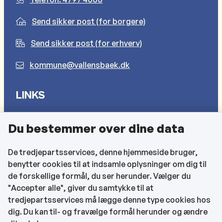
Send sikker post (for borgere)
Send sikker post (for erhverv)
kommune@vallensbaek.dk
LINKS
Sådan behandler vi dine personlige oplysninger
Du bestemmer over dine data
Cookies
Find EAN-numre
De tredjepartsservices, denne hjemmeside bruger,
benytter cookies til at indsamle oplysninger om dig til
CVR og bankoplysninger
de forskellige formål, du ser herunder. Vælger du
Tilgængelighedserklæring
"Accepter alle", giver du samtykke til at
tredjepartsservices må lægge denne type cookies hos
KONTAKTOPLYSNINGER
dig. Du kan til- og fravælge formål herunder og ændre