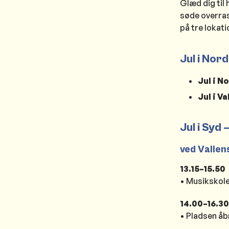
Glæd dig til
søde overras
på tre lokat
Jul i Nor
Jul i N
Jul i V
Jul i Syd
ved Valle
13.15–15.50
• Musikskolen
14.00–16.30
• Pladsen åb