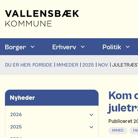
Borger
Erhverv
Politik
DU ER HER:
FORSIDE
NYHEDER
2025
NOV
JULETRÆS
Kom o
Nyheder
julet
2026
Publiceret
2
2025
NYHED
FA