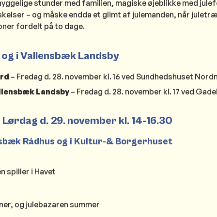
 hyggelige stunder med familien, magiske øjeblikke med julef
kelser – og måske endda et glimt af julemanden, når julet
ioner fordelt på to dage.
d og i Vallensbæk Landsby
ord
– Fredag d. 28. november kl. 16 ved Sundhedshuset Nor
allensbæk Landsby
– Fredag d. 28. november kl. 17 ved Gad
 – Lørdag d. 29. november kl. 14-16.30
nsbæk Rådhus og i Kultur-& Borgerhuset
 spiller i Havet
ner, og julebazaren summer