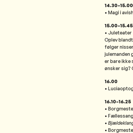
14.30–15.00
• Magi i avi
15.00–15.45
• Juleteater
Oplev blandt
følger nisse
julemanden g
er bare ikke
ønsker sig? 
16.00
• Luciaopto
16.10–16.25
• Borgmeste
• Fællessan
•
Bjældeklan
• Borgmeste