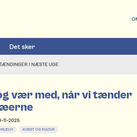
O
Det sker
TÆNDINGER I NÆSTE UGE
g vær med, når vi tænder
ræerne
0-11-2025
MILIELIV
KUNST OG KULTUR