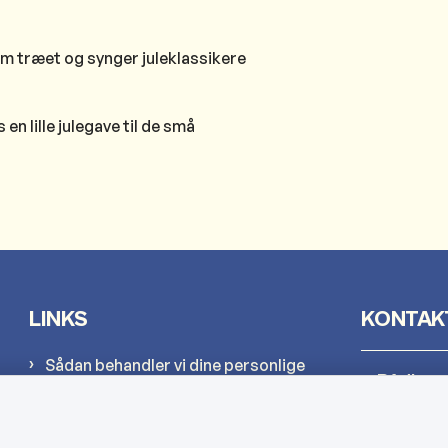
om træet og synger juleklassikere
 en lille julegave til de små
LINKS
KONTAK
Sådan behandler vi dine personlige
Rådhus
oplysninger
Cookies
Kultur-