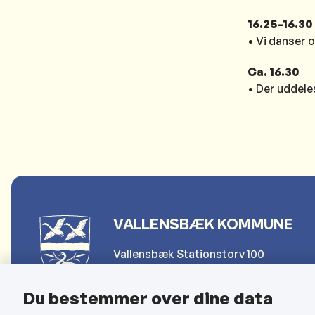
16.25–16.30
• Vi danser 
Ca. 16.30
• Der uddeles
VALLENSBÆK KOMMUNE
Vallensbæk Stationstorv 100
2665 Vallensbæk Strand
Du bestemmer over dine data
Telefon: 4797 4000