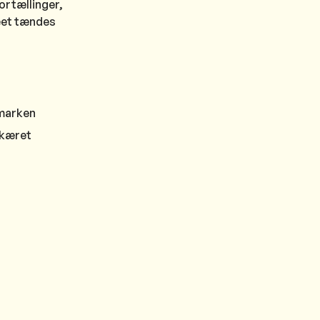
ortællinger,
ræet tændes
dmarken
ekæret