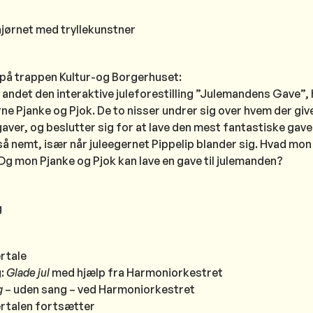
shjørnet med tryllekunstner
 på trappen
Kultur-og Borgerhuset:
 andet den interaktive juleforestilling ”Julemandens Gave”, 
rne Pjanke og Pjok. De to nisser undrer sig over hvem der giv
aver, og beslutter sig for at lave den mest fantastiske gave 
 så nemt, især når juleegernet Pippelip blander sig. Hvad m
Og mon Pjanke og Pjok kan lave en gave til julemanden?
g
rtale
g:
Glade jul
med hjælp fra Harmoniorkestret
g
– uden sang – ved Harmoniorkestret
rtalen fortsætter