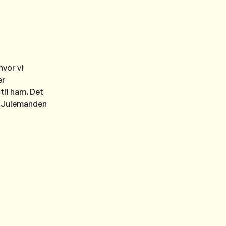
hvor vi
er
til ham. Det
on Julemanden