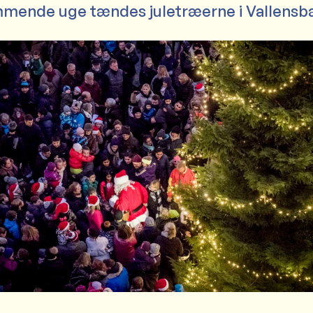
mmende uge tændes juletræerne i Vallensb