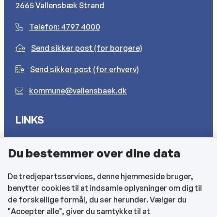
2665 Vallensbæk Strand
Telefon: 4797 4000
Send sikker post (for borgere)
Send sikker post (for erhverv)
kommune@vallensbaek.dk
LINKS
Sådan behandler vi dine personlige oplysninger
Du bestemmer over dine data
Cookies
Find EAN-numre
De tredjepartsservices, denne hjemmeside bruger,
benytter cookies til at indsamle oplysninger om dig til
CVR og bankoplysninger
de forskellige formål, du ser herunder. Vælger du
Tilgængelighedserklæring
"Accepter alle", giver du samtykke til at