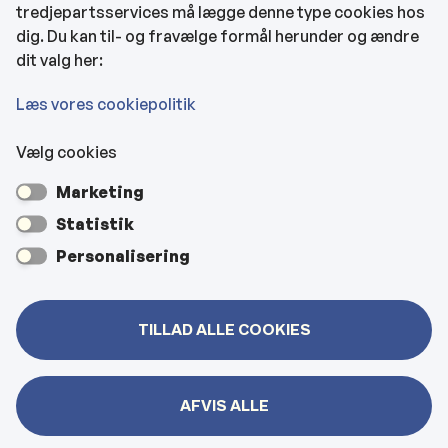
tredjepartsservices må lægge denne type cookies hos
KONTAKTOPLYSNINGER
dig. Du kan til- og fravælge formål herunder og ændre
dit valg her:
Rådhuset
Læs vores cookiepolitik
Vælg cookies
Kultur- & Borgerhuset
Marketing
Hjemmeplejen og hjemmesygeplejen
Statistik
Personalisering
Veje, vejbelysning, kloakker mm
TILLAD ALLE COOKIES
Bygninger
AFVIS ALLE