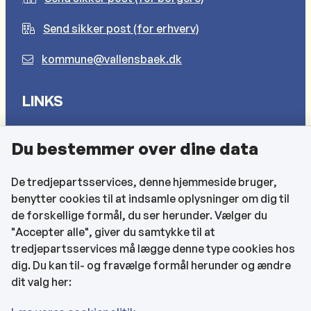
Send sikker post (for erhverv)
kommune@vallensbaek.dk
LINKS
Sådan behandler vi dine personlige oplysninger
Du bestemmer over dine data
Cookies
Find EAN-numre
De tredjepartsservices, denne hjemmeside bruger,
benytter cookies til at indsamle oplysninger om dig til
CVR og bankoplysninger
de forskellige formål, du ser herunder. Vælger du
Tilgængelighedserklæring
"Accepter alle", giver du samtykke til at
tredjepartsservices må lægge denne type cookies hos
KONTAKTOPLYSNINGER
dig. Du kan til- og fravælge formål herunder og ændre
dit valg her:
Rådhuset