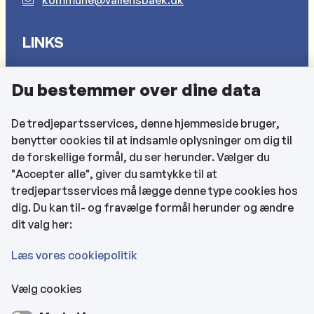
LINKS
Sådan behandler vi dine personlige oplysninger
Du bestemmer over dine data
Cookies
Find EAN-numre
De tredjepartsservices, denne hjemmeside bruger,
benytter cookies til at indsamle oplysninger om dig til
CVR og bankoplysninger
de forskellige formål, du ser herunder. Vælger du
Tilgængelighedserklæring
"Accepter alle", giver du samtykke til at
tredjepartsservices må lægge denne type cookies hos
KONTAKTOPLYSNINGER
dig. Du kan til- og fravælge formål herunder og ændre
dit valg her:
Rådhuset
Læs vores cookiepolitik
Vælg cookies
Kultur- & Borgerhuset