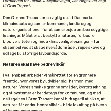
Formanden for Teknik- & Miljøudvalget, Jan Høgskilde valgt
til Grøn Trepart.
Den Grønne Trepart er en vigtig del af Danmarks
klimaindsats og samler kommuner, landbrug og
naturorganisationer for at samarbejde om bæredygtige
løsninger. Målet er at beskytte naturen, forbedre
biodiversiteten og finde klimavenlige løsninger – for
eksempel ved at skabe nye vådområder, rejse skove og
udtage kulstofrige lavbundsjorde.
Naturen skal have bedre vilkår
I Vallensbæk arbejder vi målrettet for en grønnere
fremtid, hvor vores by udvikler sig i harmoni med
naturen. Vores smukke grønne områder, kyststrækning
og stisystemer er kendetegn for kommunen, og med
deltagelsen i Grøn Trepart kan vi bidrage til at sikre, at
naturen får endnu bedre vilkår – både lokalt og på tværs
af kommunegrænser.