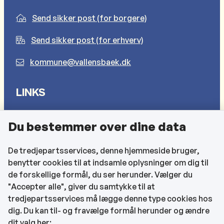
Send sikker post (for borgere)
Send sikker post (for erhverv)
kommune@vallensbaek.dk
LINKS
Sådan behandler vi dine personlige oplysninger
Du bestemmer over dine data
Cookies
Find EAN-numre
De tredjepartsservices, denne hjemmeside bruger,
benytter cookies til at indsamle oplysninger om dig til
CVR og bankoplysninger
de forskellige formål, du ser herunder. Vælger du
Tilgængelighedserklæring
"Accepter alle", giver du samtykke til at
tredjepartsservices må lægge denne type cookies hos
KONTAKTOPLYSNINGER
dig. Du kan til- og fravælge formål herunder og ændre
dit valg her: