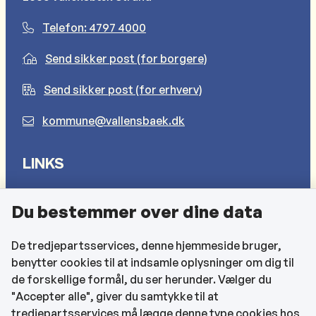
Telefon: 4797 4000
Send sikker post (for borgere)
Send sikker post (for erhverv)
kommune@vallensbaek.dk
LINKS
Sådan behandler vi dine personlige oplysninger
Du bestemmer over dine data
Cookies
Find EAN-numre
De tredjepartsservices, denne hjemmeside bruger,
benytter cookies til at indsamle oplysninger om dig til
CVR og bankoplysninger
de forskellige formål, du ser herunder. Vælger du
Tilgængelighedserklæring
"Accepter alle", giver du samtykke til at
tredjepartsservices må lægge denne type cookies hos