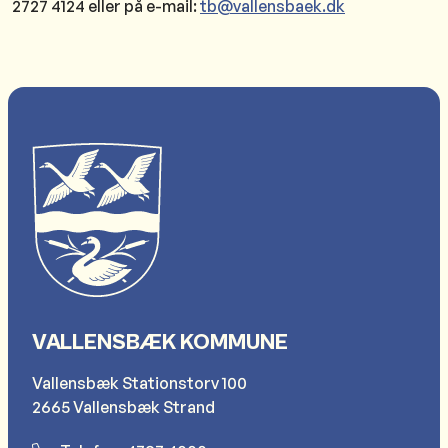
2727 4124 eller på e-mail:
tb@vallensbaek.dk
VALLENSBÆK KOMMUNE
Vallensbæk Stationstorv 100
2665 Vallensbæk Strand