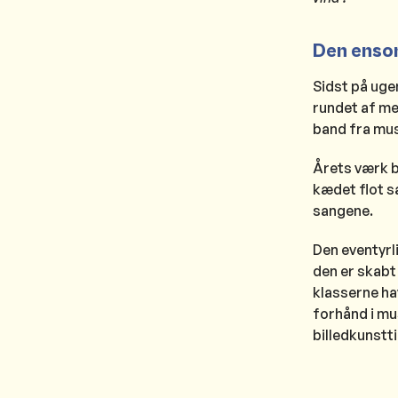
Den enso
Sidst på ugen
rundet af me
band fra musi
Årets værk b
kædet flot s
sangene.
Den eventyrl
den er skabt
klasserne ha
forhånd i mu
billedkunstt