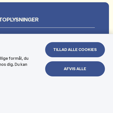
TOPLYSNINGER
et
TILLAD ALLE COOKIES
 & Borgerhuset
llige formål, du
hos dig. Du kan
lejen og hjemmesygeplejen
AFVIS ALLE
jbelysning, kloakker mm
er