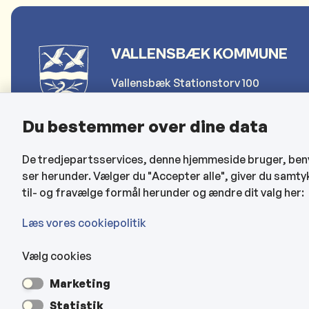
VALLENSBÆK KOMMUNE
Vallensbæk Stationstorv 100
2665 Vallensbæk Strand
Du bestemmer over dine data
Telefon: 4797 4000
De tredjepartsservices, denne hjemmeside bruger, benytt
Send sikker post (for borgere)
ser herunder. Vælger du "Accepter alle", giver du samty
Send sikker post (for erhverv)
til- og fravælge formål herunder og ændre dit valg her:
kommune@vallensbaek.dk
Læs vores cookiepolitik
Vælg cookies
Marketing
Statistik