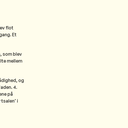
ev flot
gang. Et
, som blev
alte mellem
ådighed, og
aden. 4.
ene på
tsalen’ i