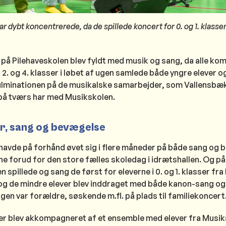
ar dybt koncentrerede, da de spillede koncert for 0. og 1. klasse
 på Pilehaveskolen blev fyldt med musik og sang, da alle k
 2. og 4. klasser i løbet af ugen samlede både yngre elever o
 kulminationen på de musikalske samarbejder, som Vallensbæ
på tværs har med Musikskolen.
er, sang og bevægelse
 havde på forhånd øvet sig i flere måneder på både sang og b
ne forud for den store fælles skoledag i idrætshallen. Og på
spillede og sang de først for eleverne i 0. og 1. klasser fra 
 de mindre elever blev inddraget med både kanon-sang og 
gen var forældre, søskende m.fl. på plads til familiekoncert
sser blev akkompagneret af et ensemble med elever fra Musik