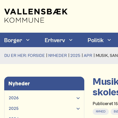
Borger
Erhverv
Politik
DU ER HER:
FORSIDE
NYHEDER
2025
APR
MUSIK, S
Musik
Nyheder
skol
2026
Publiceret
1
2025
NYHED
BØ