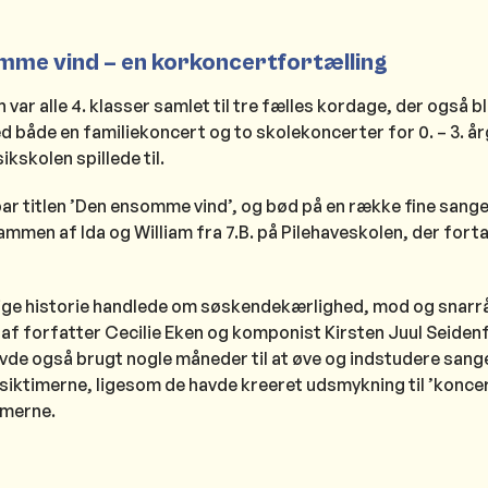
mme vind – en korkoncertfortælling
 var alle 4. klasser samlet til tre fælles kordage, der også bl
d både en familiekoncert og to skolekoncerter for 0. – 3. år
kskolen spillede til.
ar titlen ’Den ensomme vind’, og bød på en række fine sange
ammen af Ida og William fra 7.B. på Pilehaveskolen, der fort
ige historie handlede om søskendekærlighed, mod og snarr
 af forfatter Cecilie Eken og komponist Kirsten Juul Seidenf
vde også brugt nogle måneder til at øve og indstudere sang
siktimerne, ligesom de havde kreeret udsmykning til ’koncer
imerne.