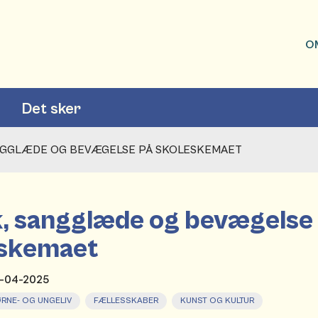
O
Det sker
ANGGLÆDE OG BEVÆGELSE PÅ SKOLESKEMAET
, sangglæde og bevægelse
eskemaet
5-04-2025
RNE- OG UNGELIV
FÆLLESSKABER
KUNST OG KULTUR