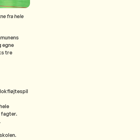
rne fra hele
ommunens
g egne
ks tre
lokfløjtespil
hele
fagter.
.
skolen.