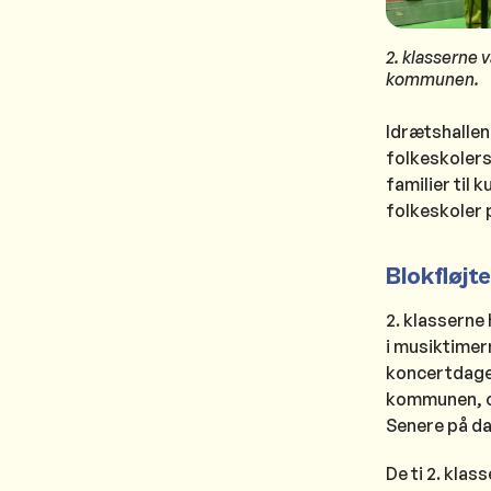
2. klasserne v
kommunen.
Idrætshallen
folkeskolers
familier til
folkeskoler 
Blokfløjt
2. klasserne
i musiktimer
koncertdagen 
kommunen, og
Senere på da
De ti 2. kla