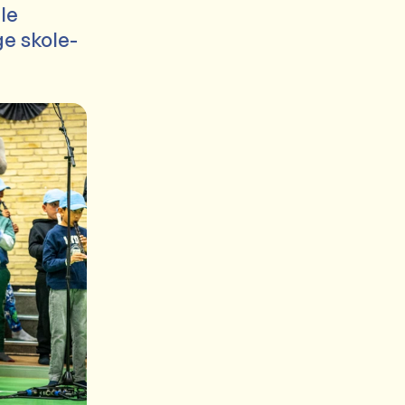
lle
ge skole-