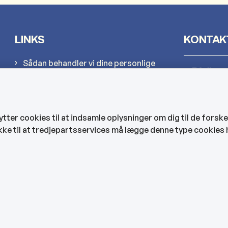
LINKS
KONTAK
Sådan behandler vi dine personlige
Rådhus
oplysninger
Cookies
Kultur-
Find EAN-numre
er cookies til at indsamle oplysninger om dig til de forske
CVR og bankoplysninger
kke til at tredjepartsservices må lægge denne type cookies 
Hjemmep
Tilgængelighedserklæring
Veje, ve
Bygning