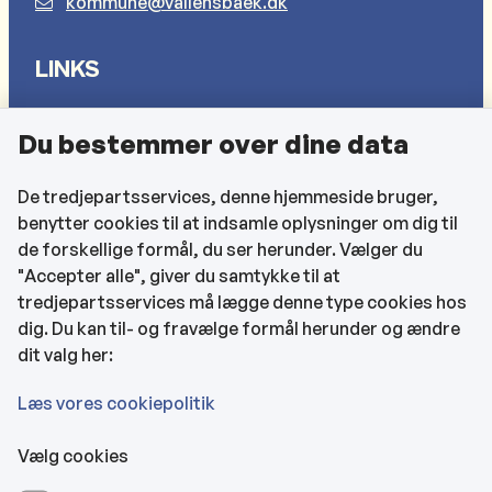
kommune@vallensbaek.dk
LINKS
Sådan behandler vi dine personlige oplysninger
Du bestemmer over dine data
Cookies
Find EAN-numre
De tredjepartsservices, denne hjemmeside bruger,
benytter cookies til at indsamle oplysninger om dig til
CVR og bankoplysninger
de forskellige formål, du ser herunder. Vælger du
Tilgængelighedserklæring
"Accepter alle", giver du samtykke til at
tredjepartsservices må lægge denne type cookies hos
KONTAKTOPLYSNINGER
dig. Du kan til- og fravælge formål herunder og ændre
dit valg her:
Rådhuset
Læs vores cookiepolitik
Vælg cookies
Kultur- & Borgerhuset