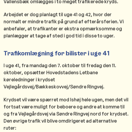
Vallensbæk omlægges i to meget trafikerede kryds.
Arbejdet er dog planlagt til uge 41 og 42, hvor der
normalt er mindre trafik på grund af efterårsferien. Vi
anbefaler, at trafikanter er ekstra opmærksomme og
planlægger at tage af sted i god tid i disse to uger.
Trafikomlægning for bilister i uge 41
I uge 41, fra mandag den 7. oktober til fredag den 11.
oktober, opsætter Hovedstadens Letbane
køreledninger i krydset
Vejlegårdsvej/Bækkeskovvej/Søndre Ringvej.
Krydset vil være spærret mod Ishøj hele ugen, men det vil
fortsat være muligt for beboere og andre at komme til
og fra Vejlegårdsvej via Søndre Ringvej nord for krydset.
Den øvrige trafik vil blive omdirigeret ad alternative
ruter: