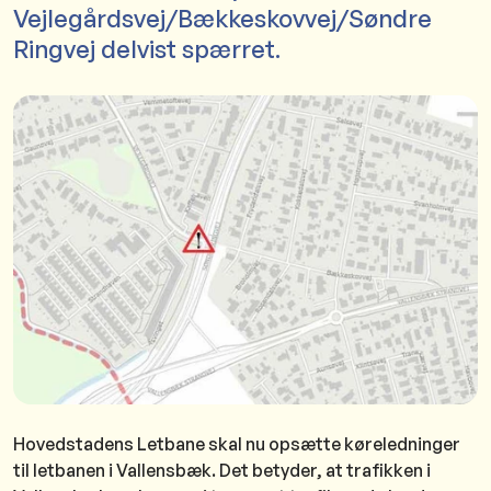
Vejlegårdsvej/Bækkeskovvej/Søndre
Ringvej delvist spærret.
Hovedstadens Letbane skal nu opsætte køreledninger
til letbanen i Vallensbæk. Det betyder, at trafikken i