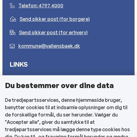
Telefon: 4797 4000
Send sikker post (for borgere)
Send sikker post (for erhverv)
kommune@vallensbaek.dk
LINKS
Sådan behandler vi dine personlige oplysninger
Du bestemmer over dine data
Cookies
Find EAN-numre
De tredjepartsservices, denne hjemmeside bruger,
benytter cookies til at indsamle oplysninger om dig til
CVR og bankoplysninger
de forskellige formål, du ser herunder. Vælger du
Tilgængelighedserklæring
"Accepter alle", giver du samtykke til at
tredjepartsservices må lægge denne type cookies hos
KONTAKTOPLYSNINGER
dig. Du kan til- og fravælge formål herunder og ændre