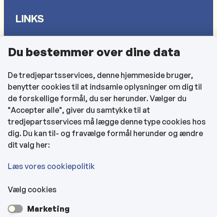
LINKS
Sådan behandler vi dine personlige oplysninger
Du bestemmer over dine data
Cookies
Find EAN-numre
De tredjepartsservices, denne hjemmeside bruger,
benytter cookies til at indsamle oplysninger om dig til
CVR og bankoplysninger
de forskellige formål, du ser herunder. Vælger du
Tilgængelighedserklæring
"Accepter alle", giver du samtykke til at
tredjepartsservices må lægge denne type cookies hos
KONTAKTOPLYSNINGER
dig. Du kan til- og fravælge formål herunder og ændre
dit valg her:
Rådhuset
Læs vores cookiepolitik
Vælg cookies
Kultur- & Borgerhuset
Marketing