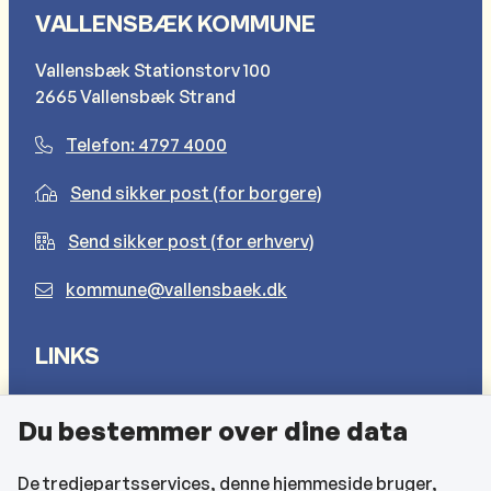
VALLENSBÆK KOMMUNE
Vallensbæk Stationstorv 100
2665 Vallensbæk Strand
Telefon: 4797 4000
Send sikker post (for borgere)
Send sikker post (for erhverv)
kommune@vallensbaek.dk
LINKS
Sådan behandler vi dine personlige oplysninger
Du bestemmer over dine data
Cookies
Find EAN-numre
De tredjepartsservices, denne hjemmeside bruger,