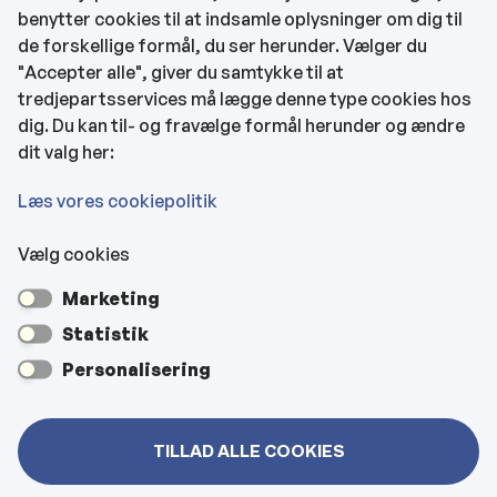
benytter cookies til at indsamle oplysninger om dig til
CVR og bankoplysninger
de forskellige formål, du ser herunder. Vælger du
Tilgængelighedserklæring
"Accepter alle", giver du samtykke til at
tredjepartsservices må lægge denne type cookies hos
KONTAKTOPLYSNINGER
dig. Du kan til- og fravælge formål herunder og ændre
dit valg her:
Rådhuset
Læs vores cookiepolitik
Vælg cookies
Kultur- & Borgerhuset
Marketing
Hjemmeplejen og hjemmesygeplejen
Statistik
Personalisering
Veje, vejbelysning, kloakker mm
TILLAD ALLE COOKIES
Bygninger