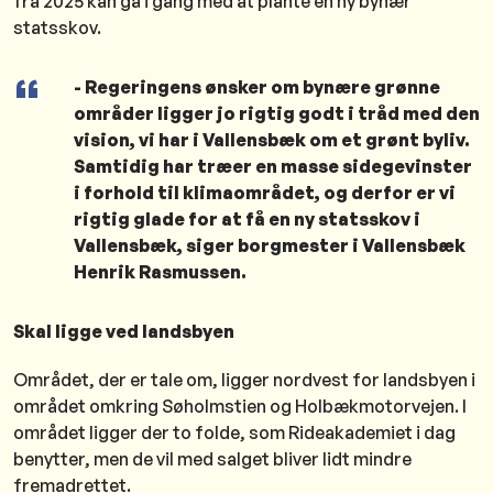
fra 2025 kan gå i gang med at plante en ny bynær
statsskov.
- Regeringens ønsker om bynære grønne
områder ligger jo rigtig godt i tråd med den
vision, vi har i Vallensbæk om et grønt byliv.
Samtidig har træer en masse sidegevinster
i forhold til klimaområdet, og derfor er vi
rigtig glade for at få en ny statsskov i
Vallensbæk, siger borgmester i Vallensbæk
Henrik Rasmussen.
Skal ligge ved landsbyen
Området, der er tale om, ligger nordvest for landsbyen i
området omkring Søholmstien og Holbækmotorvejen. I
området ligger der to folde, som Rideakademiet i dag
benytter, men de vil med salget bliver lidt mindre
fremadrettet.