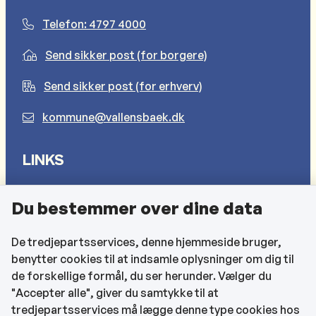
Telefon: 4797 4000
Send sikker post (for borgere)
Send sikker post (for erhverv)
kommune@vallensbaek.dk
LINKS
Sådan behandler vi dine personlige oplysninger
Du bestemmer over dine data
Cookies
Find EAN-numre
De tredjepartsservices, denne hjemmeside bruger,
benytter cookies til at indsamle oplysninger om dig til
CVR og bankoplysninger
de forskellige formål, du ser herunder. Vælger du
Tilgængelighedserklæring
"Accepter alle", giver du samtykke til at
tredjepartsservices må lægge denne type cookies hos