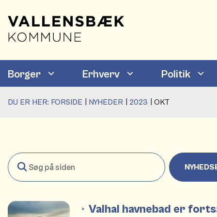
Borger
Erhverv
Politik
DU ER HER:
FORSIDE
NYHEDER
2023
OKT
Søg
NYHEDS
på
siden
Valhal havnebad er fort