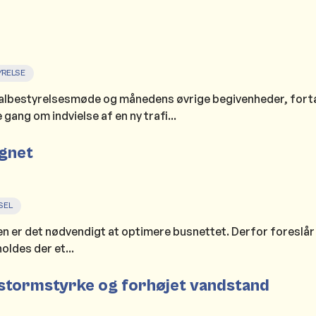
RELSE
lbestyrelsesmøde og månedens øvrige begivenheder, fort
ng om indvielse af en ny trafi...
gnet
SEL
en er det nødvendigt at optimere busnettet. Derfor foreslår
oldes der et...
 stormstyrke og forhøjet vandstand