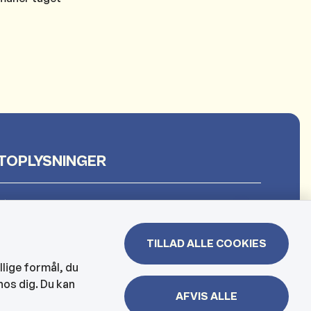
TOPLYSNINGER
et
TILLAD ALLE COOKIES
 & Borgerhuset
llige formål, du
hos dig. Du kan
lejen og hjemmesygeplejen
AFVIS ALLE