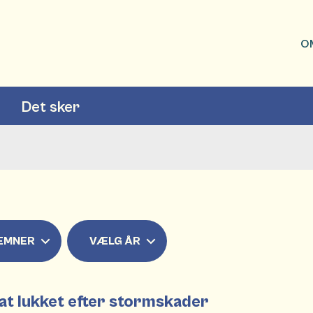
O
Det sker
EMNER
VÆLG ÅR
sat lukket efter stormskader