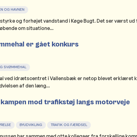
EN OG HAVNEN
styrke og forhøjet vandstand i Køge Bugt. Det ser værst ud
løbende om situatione...
ømmehal er gået konkurs
OG SVØMMEHAL
 ved idrætscentret i Vallensbæk er netop blevet erklæret 
vielsen af den læng...
 kampen mod trafikstøj langs motorveje
RELSE
BYUDVIKLING
TRAFIK OG FÆRDSEL
ussen har sammen med otte kollegaer fra forskellige kom