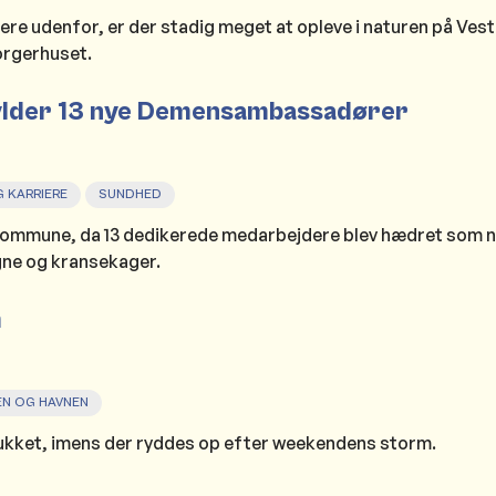
ere udenfor, er der stadig meget at opleve i naturen på Ves
orgerhuset.
lder 13 nye Demensambassadører
 KARRIERE
SUNDHED
æk Kommune, da 13 dedikerede medarbejdere blev hædret som
e og kransekager.
m
EN OG HAVNEN
e lukket, imens der ryddes op efter weekendens storm.