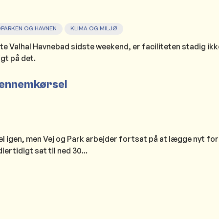
DPARKEN OG HAVNEN
KLIMA OG MILJØ
Valhal Havnebad sidste weekend, er faciliteten stadig ikke 
gt på det.
gennemkørsel
 igen, men Vej og Park arbejder fortsat på at lægge nyt for
tidigt sat til ned 30...