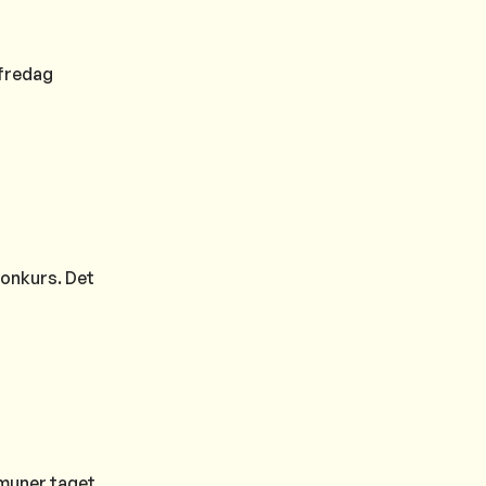
 fredag
konkurs. Det
muner taget