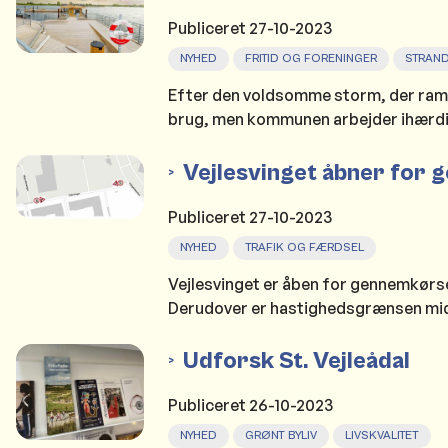
Publiceret
27-10-2023
NYHED
FRITID OG FORENINGER
STRAN
Efter den voldsomme storm, der ramte 
brug, men kommunen arbejder ihærdi
Vejlesvinget åbner for 
Publiceret
27-10-2023
NYHED
TRAFIK OG FÆRDSEL
Vejlesvinget er åben for gennemkørsel
Derudover er hastighedsgrænsen midler
Udforsk St. Vejleådal
Publiceret
26-10-2023
NYHED
GRØNT BYLIV
LIVSKVALITET