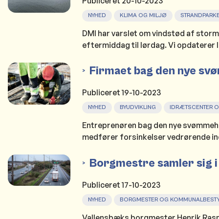
Publiceret
20-10-2023
NYHED
KLIMA OG MILJØ
STRANDPARK
DMI har varslet om vindstød af storm
eftermiddag til lørdag. Vi opdaterer 
Firmaet bag den nye sv
Publiceret
19-10-2023
NYHED
BYUDVIKLING
IDRÆTSCENTER 
Entreprenøren bag den nye svømmehal
medfører forsinkelser vedrørende ind
Borgmestre samler sig i
Publiceret
17-10-2023
NYHED
BORGMESTER OG KOMMUNALBESTY
Vallensbæks borgmester Henrik Rasm