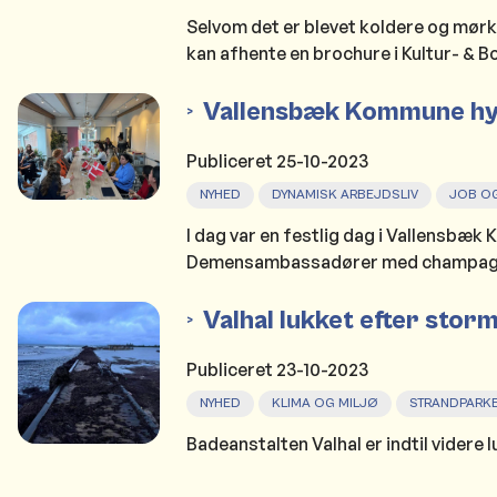
Selvom det er blevet koldere og mørk
kan afhente en brochure i Kultur- & B
Vallensbæk Kommune hy
Publiceret
25-10-2023
NYHED
DYNAMISK ARBEJDSLIV
JOB OG
I dag var en festlig dag i Vallensb
Demensambassadører med champagn
Valhal lukket efter stor
Publiceret
23-10-2023
NYHED
KLIMA OG MILJØ
STRANDPARK
Badeanstalten Valhal er indtil vider