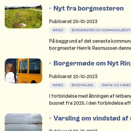
Nyt fra borgmesteren
Publiceret
20-10-2023
NYHED
BORGMESTER OG KOMMUNALBESTY
På baggrund af det seneste kommuna
borgmester Henrik Rasmussen denne ga
Borgermøde om Nyt Rin
Publiceret
20-10-2023
NYHED
BYUDVIKLING
TRAFIK OG FÆRD
I forbindelse med åbningen af letban
busnet fra 2025. I den forbindelse afh
Varsling om vindstød af