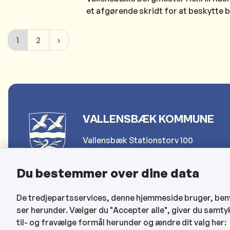
et afgørende skridt for at beskytte 
1
2
VALLENSBÆK KOMMUNE
Vallensbæk Stationstorv 100
2665 Vallensbæk Strand
Du bestemmer over dine data
Telefon: 4797 4000
De tredjepartsservices, denne hjemmeside bruger, benytt
Send sikker post (for borgere)
ser herunder. Vælger du "Accepter alle", giver du samty
Send sikker post (for erhverv)
til- og fravælge formål herunder og ændre dit valg her: