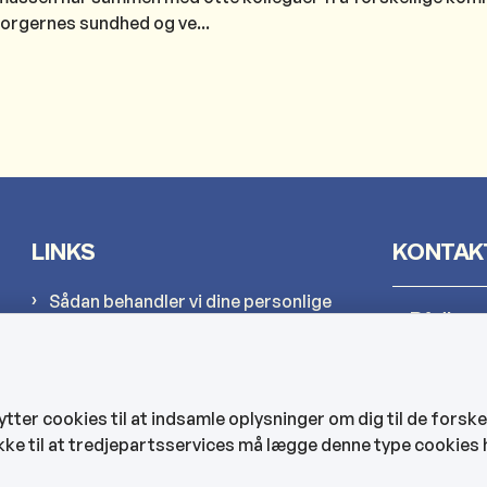
borgernes sundhed og ve...
LINKS
KONTAK
Sådan behandler vi dine personlige
Rådhus
oplysninger
Cookies
Kultur-
Find EAN-numre
er cookies til at indsamle oplysninger om dig til de forske
CVR og bankoplysninger
kke til at tredjepartsservices må lægge denne type cookies 
Hjemmep
Tilgængelighedserklæring