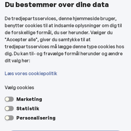
Du bestemmer over dine data
Cookies
Find EAN-numre
De tredjepartsservices, denne hjemmeside bruger,
benytter cookies til at indsamle oplysninger om dig til
CVR og bankoplysninger
de forskellige formål, du ser herunder. Vælger du
Tilgængelighedserklæring
"Accepter alle", giver du samtykke til at
tredjepartsservices må lægge denne type cookies hos
KONTAKTOPLYSNINGER
dig. Du kan til- og fravælge formål herunder og ændre
dit valg her:
Rådhuset
Læs vores cookiepolitik
Vælg cookies
Kultur- & Borgerhuset
Marketing
Hjemmeplejen og hjemmesygeplejen
Statistik
Personalisering
Veje, vejbelysning, kloakker mm