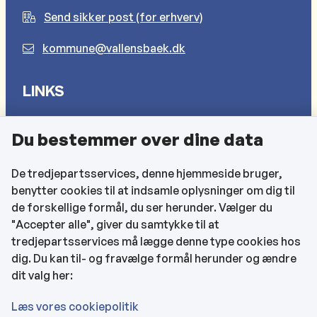
Send sikker post (for erhverv)
kommune@vallensbaek.dk
LINKS
Sådan behandler vi dine personlige oplysninger
Du bestemmer over dine data
Cookies
Find EAN-numre
De tredjepartsservices, denne hjemmeside bruger,
benytter cookies til at indsamle oplysninger om dig til
CVR og bankoplysninger
de forskellige formål, du ser herunder. Vælger du
Tilgængelighedserklæring
"Accepter alle", giver du samtykke til at
tredjepartsservices må lægge denne type cookies hos
KONTAKTOPLYSNINGER
dig. Du kan til- og fravælge formål herunder og ændre
dit valg her:
Rådhuset
Læs vores cookiepolitik