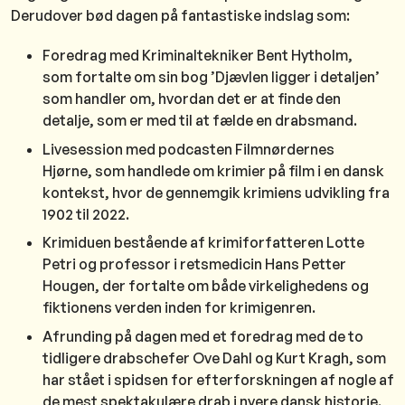
Derudover bød dagen på fantastiske indslag som:
Foredrag med Kriminaltekniker Bent Hytholm,
som fortalte om sin bog ’Djævlen ligger i detaljen’
som handler om, hvordan det er at finde den
detalje, som er med til at fælde en drabsmand.
Livesession med podcasten Filmnørdernes
Hjørne, som handlede om krimier på film i en dansk
kontekst, hvor de gennemgik krimiens udvikling fra
1902 til 2022.
Krimiduen bestående af krimiforfatteren Lotte
Petri og professor i retsmedicin Hans Petter
Hougen, der fortalte om både virkelighedens og
fiktionens verden inden for krimigenren.
Afrunding på dagen med et foredrag med de to
tidligere drabschefer Ove Dahl og Kurt Kragh, som
har stået i spidsen for efterforskningen af nogle af
de mest spektakulære drab i nyere dansk historie.