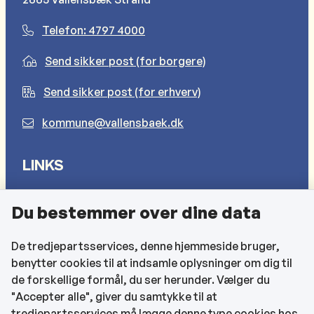
Telefon: 4797 4000
Send sikker post (for borgere)
Send sikker post (for erhverv)
kommune@vallensbaek.dk
LINKS
Sådan behandler vi dine personlige oplysninger
Du bestemmer over dine data
Cookies
Find EAN-numre
De tredjepartsservices, denne hjemmeside bruger,
benytter cookies til at indsamle oplysninger om dig til
CVR og bankoplysninger
de forskellige formål, du ser herunder. Vælger du
Tilgængelighedserklæring
"Accepter alle", giver du samtykke til at
tredjepartsservices må lægge denne type cookies hos