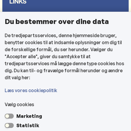
LINKS
Sådan behandler vi dine personlige oplysninger
Du bestemmer over dine data
Cookies
Find EAN-numre
De tredjepartsservices, denne hjemmeside bruger,
benytter cookies til at indsamle oplysninger om dig til
CVR og bankoplysninger
de forskellige formål, du ser herunder. Vælger du
Tilgængelighedserklæring
"Accepter alle", giver du samtykke til at
tredjepartsservices må lægge denne type cookies hos
KONTAKTOPLYSNINGER
dig. Du kan til- og fravælge formål herunder og ændre
dit valg her:
Rådhuset
Læs vores cookiepolitik
Vælg cookies
Kultur- & Borgerhuset
Marketing
Hjemmeplejen og hjemmesygeplejen
Statistik