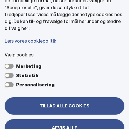
de forskellige formål, du ser herunder. Vælger du
Tilgængelighedserklæring
"Accepter alle", giver du samtykke til at
tredjepartsservices må lægge denne type cookies hos
KONTAKTOPLYSNINGER
dig. Du kan til- og fravælge formål herunder og ændre
dit valg her:
Rådhuset
Læs vores cookiepolitik
Vælg cookies
Kultur- & Borgerhuset
Marketing
Hjemmeplejen og hjemmesygeplejen
Statistik
Personalisering
Veje, vejbelysning, kloakker mm
TILLAD ALLE COOKIES
Bygninger
AFVIS ALLE