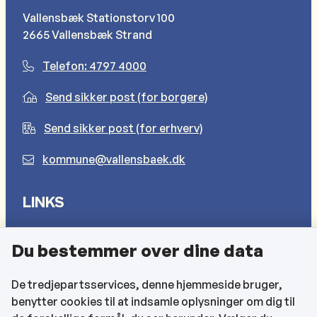
Vallensbæk Stationstorv 100
2665 Vallensbæk Strand
Telefon: 4797 4000
Send sikker post (for borgere)
Send sikker post (for erhverv)
kommune@vallensbaek.dk
LINKS
Sådan behandler vi dine personlige oplysninger
Du bestemmer over dine data
Cookies
Find EAN-numre
De tredjepartsservices, denne hjemmeside bruger,
benytter cookies til at indsamle oplysninger om dig til
CVR og bankoplysninger