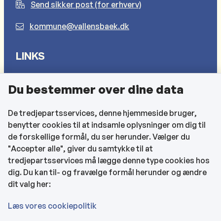
Send sikker post (for erhverv)
kommune@vallensbaek.dk
LINKS
Sådan behandler vi dine personlige oplysninger
Du bestemmer over dine data
Cookies
Find EAN-numre
De tredjepartsservices, denne hjemmeside bruger,
benytter cookies til at indsamle oplysninger om dig til
CVR og bankoplysninger
de forskellige formål, du ser herunder. Vælger du
Tilgængelighedserklæring
"Accepter alle", giver du samtykke til at
tredjepartsservices må lægge denne type cookies hos
KONTAKTOPLYSNINGER
dig. Du kan til- og fravælge formål herunder og ændre
dit valg her:
Rådhuset
Læs vores cookiepolitik