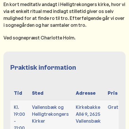
En kort meditativ andagt i Helligtrekongers kirke, hvor vi
via et enkelt ritual med indlagt stilletid giver os selv
mulighed for at finde ro til tro. Efterfølgende går vi over
i sognegården og har samtaler om tro.
Ved sognepræst Charlotte Holm.
Praktisk information
Tid
Sted
Adresse
Pris
Kl.
Vallensbæk og
Kirkebakke
Gratis
19:00
Helligtrekongers
Allé 9, 2625
-
Kirker
Vallensbæk
21:00