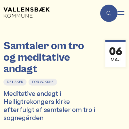
Samtaler om tro
06
og meditative
MAJ
andagt
DET SKER
FOR VOKSNE
Meditative andagt i
Helligtrekongers kirke
efterfulgt af samtaler om tro i
sognegården