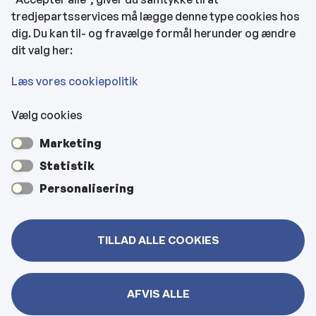
tredjepartsservices må lægge denne type cookies hos
KONTAKTOPLYSNINGER
dig. Du kan til- og fravælge formål herunder og ændre
dit valg her:
Rådhuset
Læs vores cookiepolitik
Vælg cookies
Kultur- & Borgerhuset
Marketing
Hjemmeplejen og hjemmesygeplejen
Statistik
Personalisering
Veje, vejbelysning, kloakker mm
TILLAD ALLE COOKIES
Bygninger
AFVIS ALLE