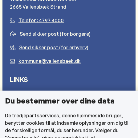
2665 Vallensbæk Strand
Telefon: 4797 4000
Send sikker post (for borgere)
Send sikker post (for erhverv)
kommune@vallensbaek.dk
LINKS
Sådan behandler vi dine personlige oplysninger
Du bestemmer over dine data
Cookies
Find EAN-numre
De tredjepartsservices, denne hjemmeside bruger,
benytter cookies til at indsamle oplysninger om dig til
CVR og bankoplysninger
de forskellige formål, du ser herunder. Vælger du
Tilgængelighedserklæring
"Accepter alle", giver du samtykke til at