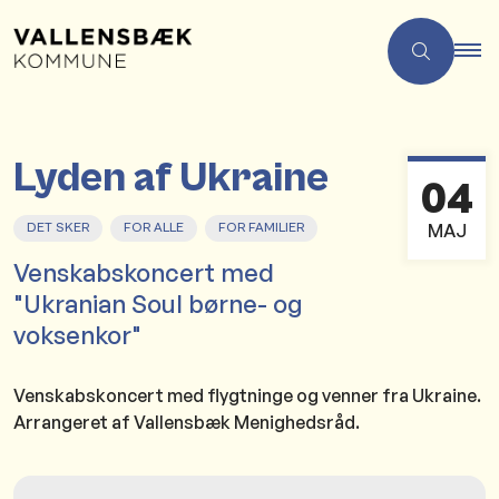
Lyden af Ukraine
04
MAJ
DET SKER
FOR ALLE
FOR FAMILIER
Venskabskoncert med
"Ukranian Soul børne- og
voksenkor"
Venskabskoncert med flygtninge og venner fra Ukraine.
Arrangeret af Vallensbæk Menighedsråd.