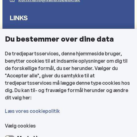
LINKS
Sådan behandler vi dine personlige oplysninger
Du bestemmer over dine data
Cookies
Find EAN-numre
De tredjepartsservices, denne hjemmeside bruger,
benytter cookies til at indsamle oplysninger om dig til
CVR og bankoplysninger
de forskellige formål, du ser herunder. Vælger du
Tilgængelighedserklæring
"Accepter alle", giver du samtykke til at
tredjepartsservices må lægge denne type cookies hos
KONTAKTOPLYSNINGER
dig. Du kan til- og fravælge formål herunder og ændre
dit valg her:
Rådhuset
Læs vores cookiepolitik
Vælg cookies
Kultur- & Borgerhuset