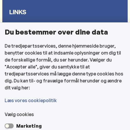
LINKS
Sådan behandler vi dine personlige oplysninger
Du bestemmer over dine data
Cookies
Find EAN-numre
De tredjepartsservices, denne hjemmeside bruger,
benytter cookies til at indsamle oplysninger om dig til
CVR og bankoplysninger
de forskellige formål, du ser herunder. Vælger du
Tilgængelighedserklæring
"Accepter alle", giver du samtykke til at
tredjepartsservices må lægge denne type cookies hos
KONTAKTOPLYSNINGER
dig. Du kan til- og fravælge formål herunder og ændre
dit valg her:
Rådhuset
Læs vores cookiepolitik
Vælg cookies
Kultur- & Borgerhuset
Marketing