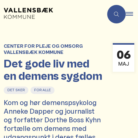
CENTER FOR PLEJE OG OMSORG
06
VALLENSBÆK KOMMUNE
Det gode liv med
MAJ
en demens sygdom
DET SKER
FOR ALLE
Kom og hør demenspsykolog
Anneke Dapper og journalist
og forfatter Dorthe Boss Kyhn
fortælle om demens med
udgangspunkt i deres fælles