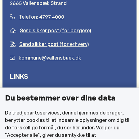
2665 Vallensbæk Strand
Telefon: 4797 4000
Send sikker post (for borgere)
Send sikker post (for erhverv)
kommune@vallensbaek.dk
LINKS
Sådan behandler vi dine personlige oplysninger
Du bestemmer over dine data
Cookies
Find EAN-numre
De tredjepartsservices, denne hjemmeside bruger,
benytter cookies til at indsamle oplysninger om dig til
CVR og bankoplysninger
de forskellige formål, du ser herunder. Vælger du
Tilgængelighedserklæring
"Accepter alle", giver du samtykke til at