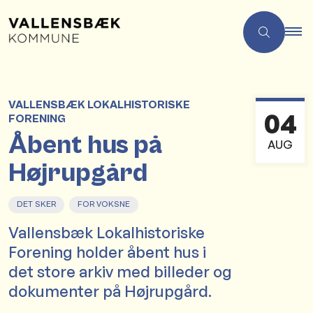
VALLENSBÆK LOKALHISTORISKE
04
FORENING
Åbent hus på
AUG
Højrupgård
DET SKER
FOR VOKSNE
Vallensbæk Lokalhistoriske
Forening holder åbent hus i
det store arkiv med billeder og
dokumenter på Højrupgård.