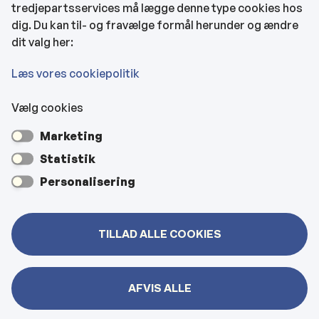
tredjepartsservices må lægge denne type cookies hos
KONTAKTOPLYSNINGER
dig. Du kan til- og fravælge formål herunder og ændre
dit valg her:
Rådhuset
Læs vores cookiepolitik
Vælg cookies
Kultur- & Borgerhuset
Marketing
Hjemmeplejen og hjemmesygeplejen
Statistik
Personalisering
Veje, vejbelysning, kloakker mm
TILLAD ALLE COOKIES
Bygninger
AFVIS ALLE