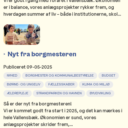
Vi er godt i gang med foråret i Vallensbæk. Økonomien
er i balance, vores anlægsprojekter rykker frem, og
hverdagen summer af liv – både i institutionerne, skol...
Nyt fra borgmesteren
Publiceret
09-05-2025
NYHED
BORGMESTER OG KOMMUNALBESTYRELSE
BUDGET
BØRNE- OG UNGELIV
FÆLLESSKABER
KLIMA OG MILJØ
ÆLDREPLEJE
STRANDPARKEN OG HAVNEN
BYUDVIKLING
Så er der nyt fra borgmesteren!
Vi er kommet godt fra start i 2025, og det kan mærkes i
hele Vallensbæk. Økonomien er sund, vores
anlægsprojekter skrider frem,...