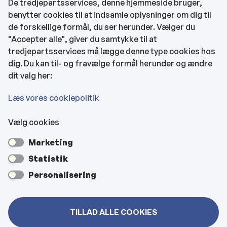
De tredjepartsservices, denne hjemmeside bruger,
benytter cookies til at indsamle oplysninger om dig til
CVR og bankoplysninger
de forskellige formål, du ser herunder. Vælger du
Tilgængelighedserklæring
"Accepter alle", giver du samtykke til at
tredjepartsservices må lægge denne type cookies hos
KONTAKTOPLYSNINGER
dig. Du kan til- og fravælge formål herunder og ændre
dit valg her:
Rådhuset
Læs vores cookiepolitik
Vælg cookies
Kultur- & Borgerhuset
Marketing
Hjemmeplejen og hjemmesygeplejen
Statistik
Personalisering
Veje, vejbelysning, kloakker mm
TILLAD ALLE COOKIES
Bygninger