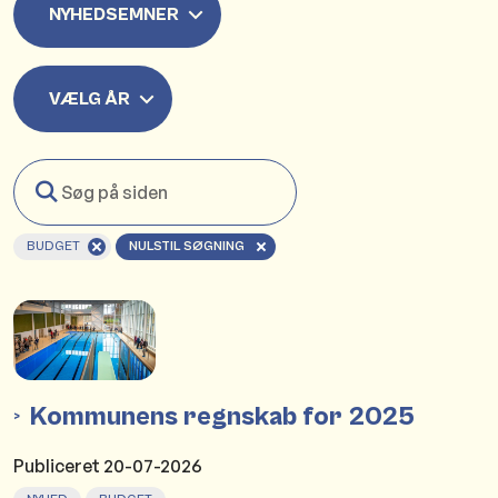
NYHEDSEMNER
VÆLG ÅR
Søg
på
siden
BUDGET
NULSTIL SØGNING
Kommunens regnskab for 2025
Publiceret
20-07-2026