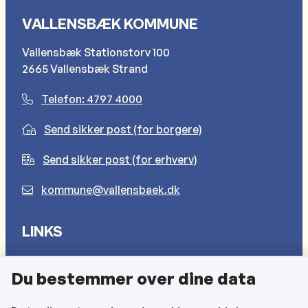
VALLENSBÆK KOMMUNE
Vallensbæk Stationstorv 100
2665 Vallensbæk Strand
Telefon: 4797 4000
Send sikker post (for borgere)
Send sikker post (for erhverv)
kommune@vallensbaek.dk
LINKS
Sådan behandler vi dine personlige oplysninger
Du bestemmer over dine data
Cookies
Find EAN-numre