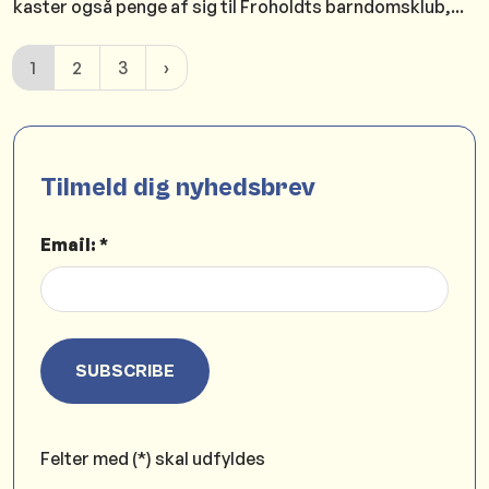
kaster også penge af sig til Froholdts barndomsklub,...
1
2
3
Tilmeld dig nyhedsbrev
Email: *
SUBSCRIBE
Felter med (*) skal udfyldes