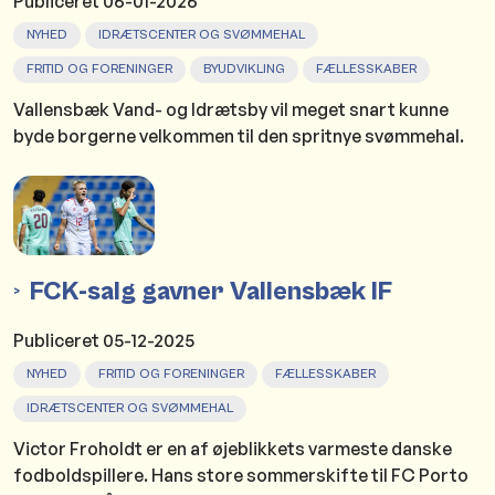
Publiceret
06-01-2026
NYHED
IDRÆTSCENTER OG SVØMMEHAL
FRITID OG FORENINGER
BYUDVIKLING
FÆLLESSKABER
Vallensbæk Vand- og Idrætsby vil meget snart kunne
byde borgerne velkommen til den spritnye svømmehal.
FCK-salg gavner Vallensbæk IF
Publiceret
05-12-2025
NYHED
FRITID OG FORENINGER
FÆLLESSKABER
IDRÆTSCENTER OG SVØMMEHAL
Victor Froholdt er en af øjeblikkets varmeste danske
fodboldspillere. Hans store sommerskifte til FC Porto