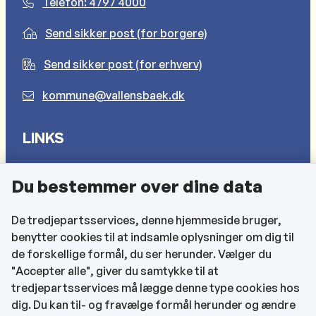
Telefon: 4797 4000
Send sikker post (for borgere)
Send sikker post (for erhverv)
kommune@vallensbaek.dk
LINKS
Sådan behandler vi dine personlige oplysninger
Du bestemmer over dine data
Cookies
Find EAN-numre
De tredjepartsservices, denne hjemmeside bruger,
benytter cookies til at indsamle oplysninger om dig til
CVR og bankoplysninger
de forskellige formål, du ser herunder. Vælger du
Tilgængelighedserklæring
"Accepter alle", giver du samtykke til at
tredjepartsservices må lægge denne type cookies hos
KONTAKTOPLYSNINGER
dig. Du kan til- og fravælge formål herunder og ændre