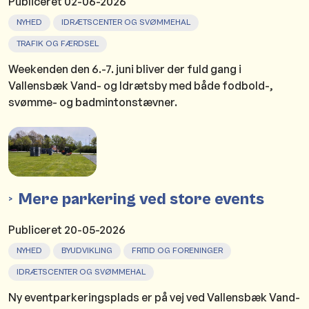
Publiceret
02-06-2026
NYHED
IDRÆTSCENTER OG SVØMMEHAL
TRAFIK OG FÆRDSEL
Weekenden den 6.-7. juni bliver der fuld gang i
Vallensbæk Vand- og Idrætsby med både fodbold-,
svømme- og badmintonstævner.
Mere parkering ved store events
Publiceret
20-05-2026
NYHED
BYUDVIKLING
FRITID OG FORENINGER
IDRÆTSCENTER OG SVØMMEHAL
Ny eventparkeringsplads er på vej ved Vallensbæk Vand-