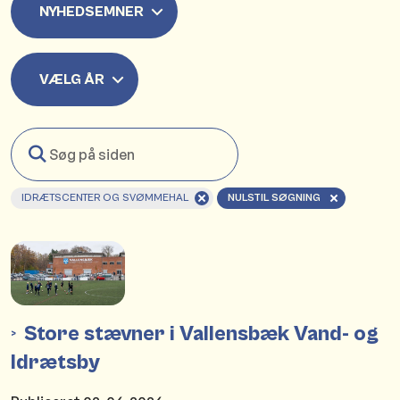
NYHEDSEMNER
VÆLG ÅR
Søg
på
siden
IDRÆTSCENTER OG SVØMMEHAL
NULSTIL SØGNING
Store stævner i Vallensbæk Vand- og
Idrætsby