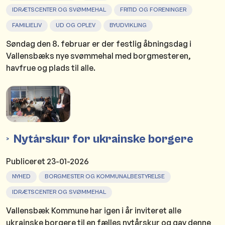
IDRÆTSCENTER OG SVØMMEHAL
FRITID OG FORENINGER
FAMILIELIV
UD OG OPLEV
BYUDVIKLING
Søndag den 8. februar er der festlig åbningsdag i
Vallensbæks nye svømmehal med borgmesteren,
havfrue og plads til alle.
Nytårskur for ukrainske borgere
Publiceret
23-01-2026
NYHED
BORGMESTER OG KOMMUNALBESTYRELSE
IDRÆTSCENTER OG SVØMMEHAL
Vallensbæk Kommune har igen i år inviteret alle
ukrainske borgere til en fælles nytårskur og gav denne