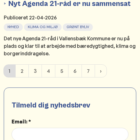
Nyt Agenda 21-råd er nu sammensat
Publiceret
22-04-2026
NYHED
KLIMA OG MILJØ
GRØNT BYLIV
Det nye Agenda 21-råd i Vallensbæk Kommune er nu på
plads og klar til at arbejde med bæredygtighed, klima og
borgerinddragelse.
1
2
3
4
5
6
7
Tilmeld dig nyhedsbrev
Email: *