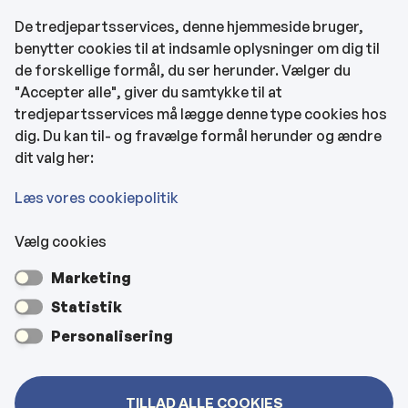
Find EAN-numre
De tredjepartsservices, denne hjemmeside bruger,
benytter cookies til at indsamle oplysninger om dig til
CVR og bankoplysninger
de forskellige formål, du ser herunder. Vælger du
Tilgængelighedserklæring
"Accepter alle", giver du samtykke til at
tredjepartsservices må lægge denne type cookies hos
KONTAKTOPLYSNINGER
dig. Du kan til- og fravælge formål herunder og ændre
dit valg her:
Rådhuset
Læs vores cookiepolitik
Vælg cookies
Kultur- & Borgerhuset
Marketing
Hjemmeplejen og hjemmesygeplejen
Statistik
Personalisering
Veje, vejbelysning, kloakker mm
TILLAD ALLE COOKIES