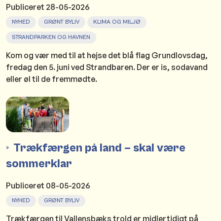
Publiceret
28-05-2026
NYHED
GRØNT BYLIV
KLIMA OG MILJØ
STRANDPARKEN OG HAVNEN
Kom og vær med til at hejse det blå flag Grundlovsdag,
fredag den 5. juni ved Strandbaren. Der er is, sodavand
eller øl til de fremmødte.
Trækfærgen på land – skal være
sommerklar
Publiceret
08-05-2026
NYHED
GRØNT BYLIV
Trækfærgen til Vallensbæks trold er midlertidigt på