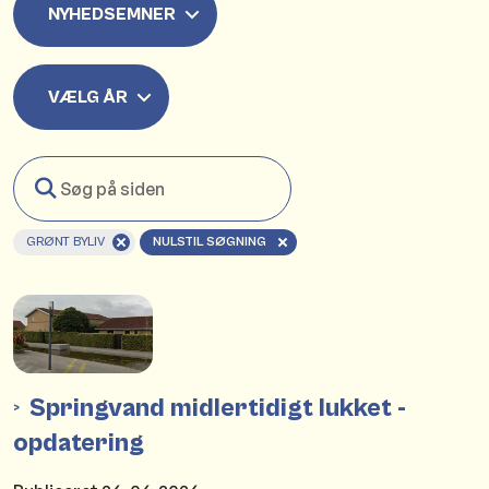
NYHEDSEMNER
VÆLG ÅR
Søg
på
siden
GRØNT BYLIV
NULSTIL SØGNING
Springvand midlertidigt lukket -
opdatering