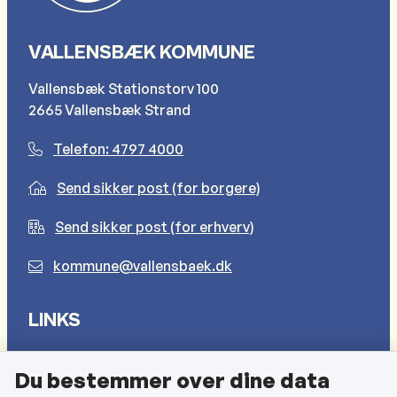
VALLENSBÆK KOMMUNE
Vallensbæk Stationstorv 100
2665 Vallensbæk Strand
Telefon: 4797 4000
Send sikker post (for borgere)
Send sikker post (for erhverv)
kommune@vallensbaek.dk
LINKS
Sådan behandler vi dine personlige oplysninger
Du bestemmer over dine data
Cookies