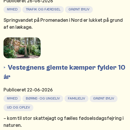
Publiceret
26-06-2026
NYHED
TRAFIK OG FÆRDSEL
GRØNT BYLIV
Springvandet på Promenaden i Nord er lukket på grund
af en lækage.
Vestegnens glemte kæmper fylder 10
år
Publiceret
22-06-2026
NYHED
BØRNE- OG UNGELIV
FAMILIELIV
GRØNT BYLIV
UD OG OPLEV
– kom til stor skattejagt og fælles fødselsdagsfejring i
naturen.