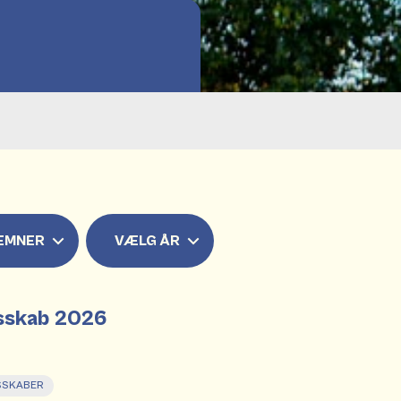
EMNER
VÆLG ÅR
esskab 2026
SSKABER