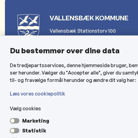
VALLENSBÆK KOMMUNE
Vallensbæk Stationstorv 100
2665 Vallensbæk Strand
Du bestemmer over dine data
Telefon: 4797 4000
De tredjepartsservices, denne hjemmeside bruger, benytt
Send sikker post (for borgere)
ser herunder. Vælger du "Accepter alle", giver du samty
Send sikker post (for erhverv)
til- og fravælge formål herunder og ændre dit valg her:
kommune@vallensbaek.dk
Læs vores cookiepolitik
Vælg cookies
Marketing
Statistik