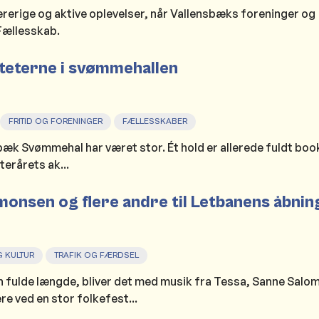
lærerige og aktive oplevelser, når Vallensbæks foreninger og
 Fællesskab.
iteterne i svømmehallen
FRITID OG FORENINGER
FÆLLESSKABER
sbæk Svømmehal har været stor. Ét hold er allerede fuldt boo
terårets ak...
monsen og flere andre til Letbanens åbnin
 KULTUR
TRAFIK OG FÆRDSEL
n fulde længde, bliver det med musik fra Tessa, Sanne Salo
e ved en stor folkefest...