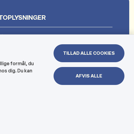
TOPLYSNINGER
et
TILLAD ALLE COOKIES
 & Borgerhuset
llige formål, du
hos dig. Du kan
lejen og hjemmesygeplejen
AFVIS ALLE
jbelysning, kloakker mm
er