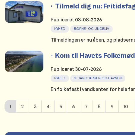
Tilmeld dig nu: Fritids
Publiceret
03-08-2026
NYHED
BØRNE- OG UNGELIV
Tilmeldingen er nu åben, og pladserne
Kom til Havets Folkemø
Publiceret
30-07-2026
NYHED
STRANDPARKEN OG HAVNEN
En folkefest i vandkanten for hele fam
1
2
3
4
5
6
7
8
9
10