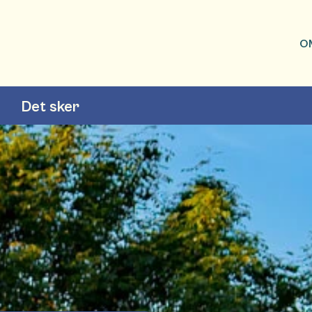
O
Det sker