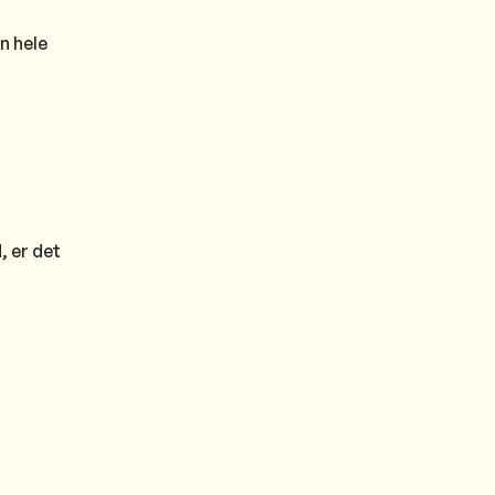
n hele
, er det