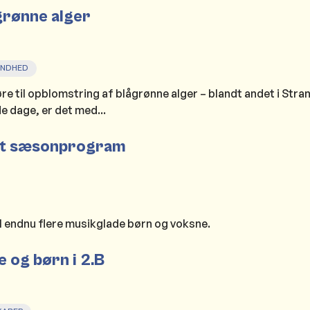
rønne alger
UNDHED
re til opblomstring af blågrønne alger – blandt andet i Str
 dage, er det med...
nyt sæsonprogram
il endnu flere musikglade børn og voksne.
 og børn i 2.B