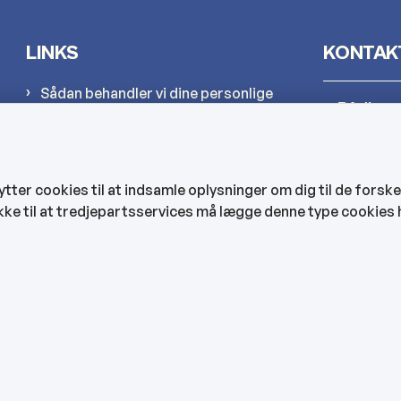
LINKS
KONTAK
Sådan behandler vi dine personlige
Rådhus
oplysninger
Cookies
Kultur-
Find EAN-numre
er cookies til at indsamle oplysninger om dig til de forske
CVR og bankoplysninger
kke til at tredjepartsservices må lægge denne type cookies 
Hjemmep
Tilgængelighedserklæring
Veje, ve
Bygning