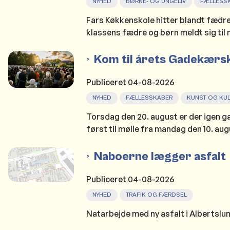
NYHED
BØRNE- OG UNGELIV
FÆLLESS
Fars Køkkenskole hitter blandt fædre o
klassens fædre og børn meldt sig til
Kom til årets Gadekærs
Publiceret
04-08-2026
NYHED
FÆLLESSKABER
KUNST OG KUL
Torsdag den 20. august er der igen g
først til mølle fra mandag den 10. aug
Naboerne lægger asfalt
Publiceret
04-08-2026
NYHED
TRAFIK OG FÆRDSEL
Natarbejde med ny asfalt i Albertslund