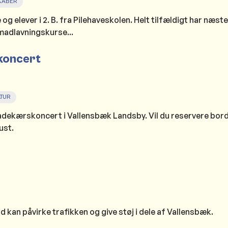
KABER
g elever i 2. B. fra Pilehaveskolen. Helt tilfældigt har næste
 madlavningskurse...
koncert
TUR
adekærskoncert i Vallensbæk Landsby. Vil du reservere bord
ust.
 kan påvirke trafikken og give støj i dele af Vallensbæk.