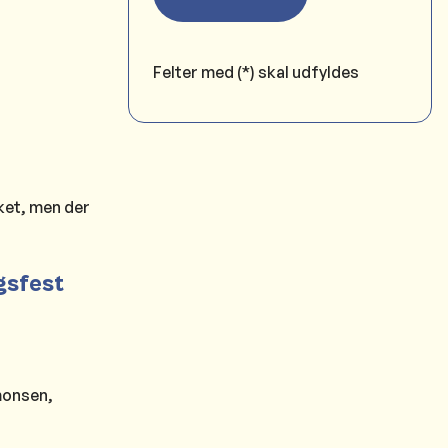
Felter med (*) skal udfyldes
ket, men der
gsfest
monsen,