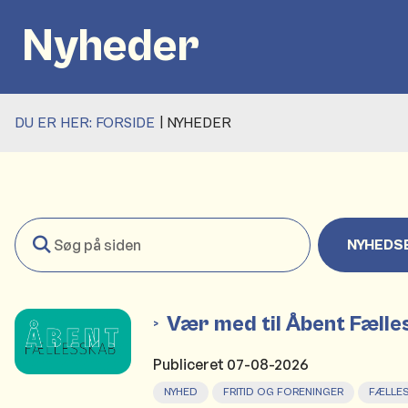
Nyheder
DU ER HER:
FORSIDE
NYHEDER
Søg
NYHEDS
på
siden
Vær med til Åbent Fæll
Publiceret
07-08-2026
NYHED
FRITID OG FORENINGER
FÆLLE