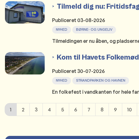
Tilmeld dig nu: Fritids
Publiceret
03-08-2026
NYHED
BØRNE- OG UNGELIV
Tilmeldingen er nu åben, og pladserne
Kom til Havets Folkemø
Publiceret
30-07-2026
NYHED
STRANDPARKEN OG HAVNEN
En folkefest i vandkanten for hele fam
1
2
3
4
5
6
7
8
9
10