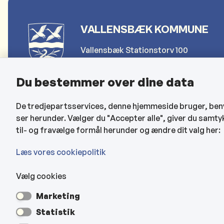
VALLENSBÆK KOMMUNE
Vallensbæk Stationstorv 100
2665 Vallensbæk Strand
Du bestemmer over dine data
Telefon: 4797 4000
De tredjepartsservices, denne hjemmeside bruger, benytt
Send sikker post (for borgere)
ser herunder. Vælger du "Accepter alle", giver du samty
Send sikker post (for erhverv)
til- og fravælge formål herunder og ændre dit valg her:
kommune@vallensbaek.dk
Læs vores cookiepolitik
Vælg cookies
Marketing
Statistik