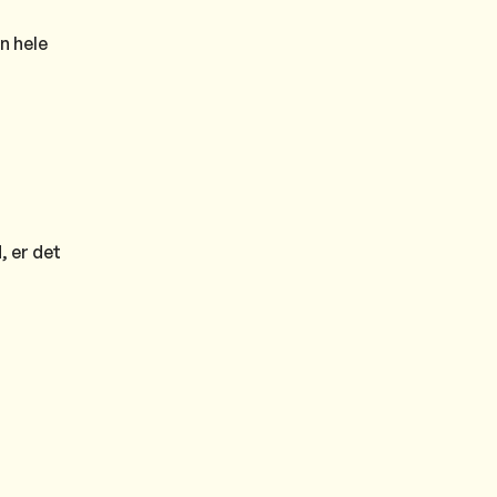
n hele
, er det