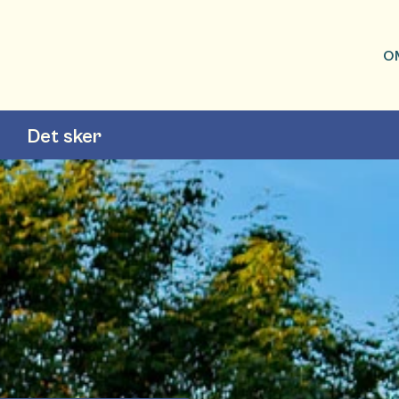
O
Det sker