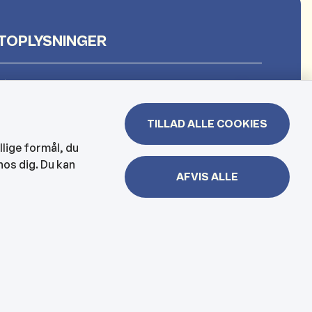
TOPLYSNINGER
et
TILLAD ALLE COOKIES
 & Borgerhuset
llige formål, du
hos dig. Du kan
lejen og hjemmesygeplejen
AFVIS ALLE
jbelysning, kloakker mm
er