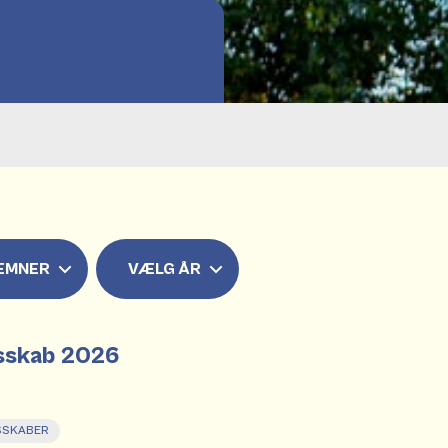
EMNER
VÆLG ÅR
esskab 2026
SSKABER