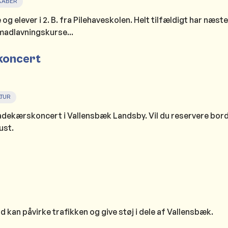
KABER
g elever i 2. B. fra Pilehaveskolen. Helt tilfældigt har næste
 madlavningskurse...
koncert
TUR
adekærskoncert i Vallensbæk Landsby. Vil du reservere bord
ust.
 kan påvirke trafikken og give støj i dele af Vallensbæk.