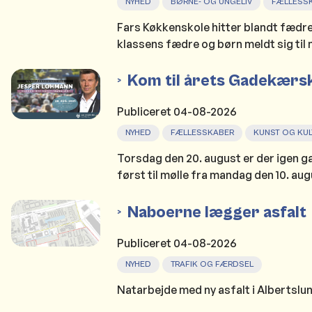
NYHED
BØRNE- OG UNGELIV
FÆLLESS
Fars Køkkenskole hitter blandt fædre o
klassens fædre og børn meldt sig til
Kom til årets Gadekærs
Publiceret
04-08-2026
NYHED
FÆLLESSKABER
KUNST OG KUL
Torsdag den 20. august er der igen g
først til mølle fra mandag den 10. aug
Naboerne lægger asfalt
Publiceret
04-08-2026
NYHED
TRAFIK OG FÆRDSEL
Natarbejde med ny asfalt i Albertslund