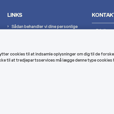
LINKS
KONTAK
Sådan behandler vi dine personlige
Rådhus
oplysninger
Cookies
Kultur-
Find EAN-numre
er cookies til at indsamle oplysninger om dig til de forske
CVR og bankoplysninger
kke til at tredjepartsservices må lægge denne type cookies 
Hjemmep
Tilgængelighedserklæring
Veje, ve
Bygning