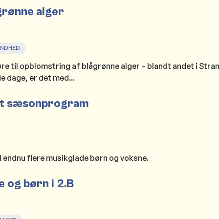
rønne alger
UNDHED
re til opblomstring af blågrønne alger – blandt andet i Str
 dage, er det med...
nyt sæsonprogram
il endnu flere musikglade børn og voksne.
 og børn i 2.B