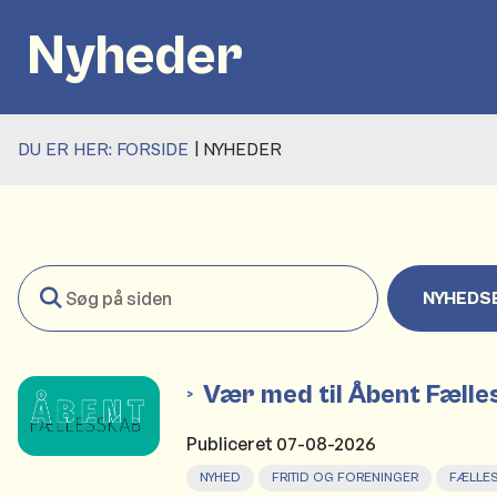
Nyheder
DU ER HER:
FORSIDE
NYHEDER
Søg
NYHEDS
på
siden
Vær med til Åbent Fæll
Publiceret
07-08-2026
NYHED
FRITID OG FORENINGER
FÆLLE