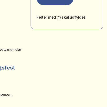
Felter med (*) skal udfyldes
ket, men der
gsfest
monsen,