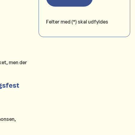
Felter med (*) skal udfyldes
ket, men der
gsfest
monsen,