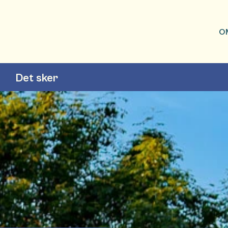
O
Det sker