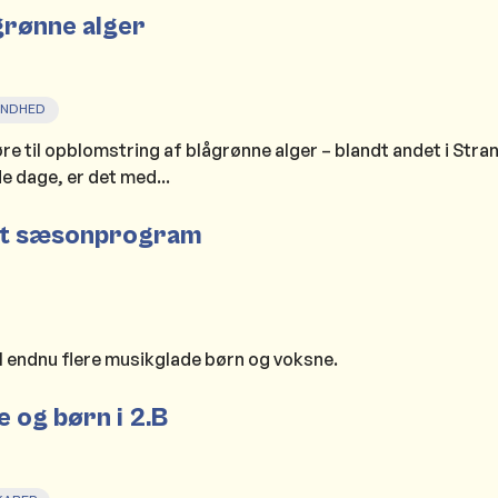
rønne alger
UNDHED
re til opblomstring af blågrønne alger – blandt andet i Str
 dage, er det med...
nyt sæsonprogram
il endnu flere musikglade børn og voksne.
 og børn i 2.B