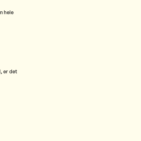
n hele
, er det