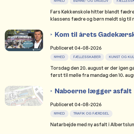
NYHED
BØRNE- OG UNGELIV
FÆLLESS
Fars Køkkenskole hitter blandt fædre o
klassens fædre og børn meldt sig til
Kom til årets Gadekærs
Publiceret
04-08-2026
NYHED
FÆLLESSKABER
KUNST OG KUL
Torsdag den 20. august er der igen g
først til mølle fra mandag den 10. aug
Naboerne lægger asfalt
Publiceret
04-08-2026
NYHED
TRAFIK OG FÆRDSEL
Natarbejde med ny asfalt i Albertslund