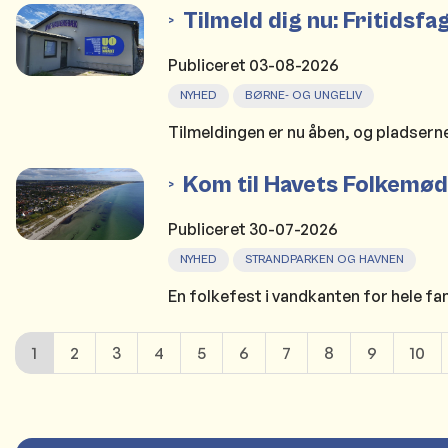
Tilmeld dig nu: Fritids
Publiceret
03-08-2026
NYHED
BØRNE- OG UNGELIV
Tilmeldingen er nu åben, og pladserne
Kom til Havets Folkemø
Publiceret
30-07-2026
NYHED
STRANDPARKEN OG HAVNEN
En folkefest i vandkanten for hele fam
1
2
3
4
5
6
7
8
9
10