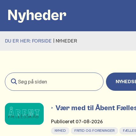
Nyheder
DU ER HER:
FORSIDE
NYHEDER
Søg
NYHEDS
på
siden
Vær med til Åbent Fæll
Publiceret
07-08-2026
NYHED
FRITID OG FORENINGER
FÆLLE