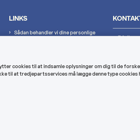
LINKS
KONTAK
Sådan behandler vi dine personlige
Rådhus
oplysninger
Cookies
Kultur-
Find EAN-numre
er cookies til at indsamle oplysninger om dig til de forske
CVR og bankoplysninger
kke til at tredjepartsservices må lægge denne type cookies 
Hjemmep
Tilgængelighedserklæring
Veje, ve
Bygning