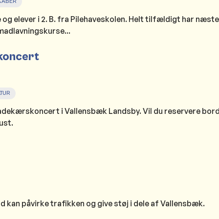
KABER
g elever i 2. B. fra Pilehaveskolen. Helt tilfældigt har næste
 madlavningskurse...
koncert
TUR
adekærskoncert i Vallensbæk Landsby. Vil du reservere bord
ust.
 kan påvirke trafikken og give støj i dele af Vallensbæk.