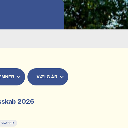
EMNER
VÆLG ÅR
esskab 2026
SSKABER