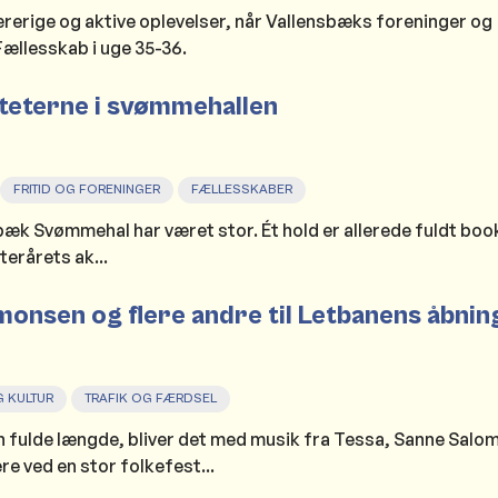
lærerige og aktive oplevelser, når Vallensbæks foreninger og
Fællesskab i uge 35-36.
iteterne i svømmehallen
FRITID OG FORENINGER
FÆLLESSKABER
sbæk Svømmehal har været stor. Ét hold er allerede fuldt boo
terårets ak...
monsen og flere andre til Letbanens åbnin
 KULTUR
TRAFIK OG FÆRDSEL
n fulde længde, bliver det med musik fra Tessa, Sanne Salo
e ved en stor folkefest...