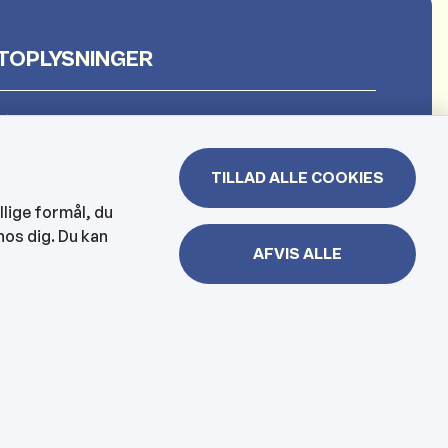
TOPLYSNINGER
et
TILLAD ALLE COOKIES
 & Borgerhuset
llige formål, du
hos dig. Du kan
lejen og hjemmesygeplejen
AFVIS ALLE
jbelysning, kloakker mm
er