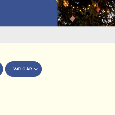
VÆLG ÅR