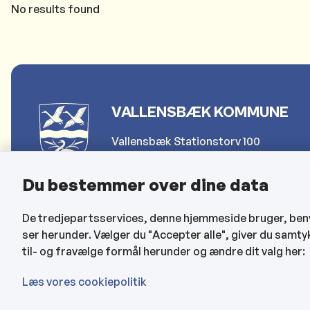
No results found
VALLENSBÆK KOMMUNE
Vallensbæk Stationstorv 100
2665 Vallensbæk Strand
Du bestemmer over dine data
Telefon: 4797 4000
De tredjepartsservices, denne hjemmeside bruger, benytt
Send sikker post (for borgere)
ser herunder. Vælger du "Accepter alle", giver du samty
Send sikker post (for erhverv)
til- og fravælge formål herunder og ændre dit valg her:
kommune@vallensbaek.dk
Læs vores cookiepolitik