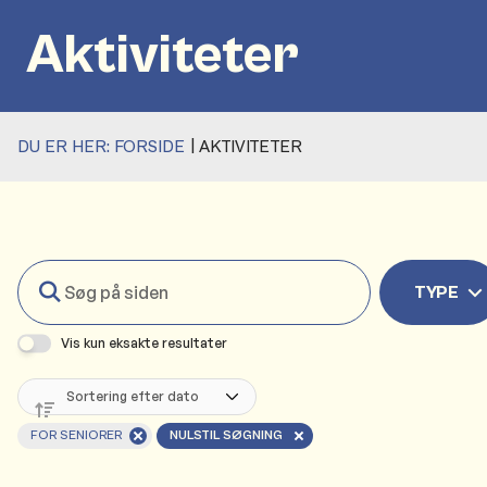
Aktiviteter
DU ER HER:
FORSIDE
AKTIVITETER
Søg
TYPE
på
siden
Vis kun eksakte resultater
FOR SENIORER
NULSTIL SØGNING