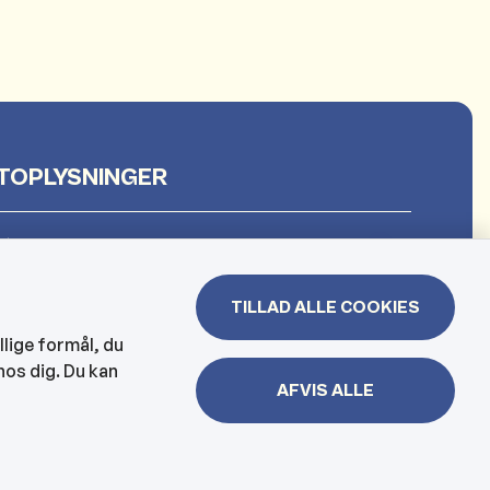
TOPLYSNINGER
et
TILLAD ALLE COOKIES
 & Borgerhuset
llige formål, du
hos dig. Du kan
lejen og hjemmesygeplejen
AFVIS ALLE
jbelysning, kloakker mm