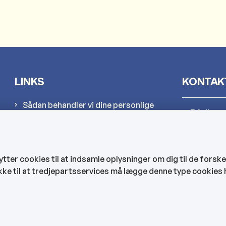
LINKS
KONTAK
Sådan behandler vi dine personlige
Rådhus
oplysninger
Cookies
Kultur-
Find EAN-numre
er cookies til at indsamle oplysninger om dig til de forske
CVR og bankoplysninger
kke til at tredjepartsservices må lægge denne type cookies 
Hjemmep
Tilgængelighedserklæring
Veje, ve